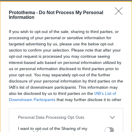
09.08.2026, 02:46
Συναγερμός στην Έδεσσα για την εξαφάνιση 31χρονου
Protothema -
Do Not Process My Personal
Information
09.08.2026, 02:08
«Δώρο» 1 δισ. δολαρίων στη Κολομβία από τις ΗΠΑ
If you wish to opt-out of the sale, sharing to third parties, or
μετά την ορκωμοσία του νέου τραμπικού προέδρου
processing of your personal or sensitive information for
09.08.2026, 01:31
targeted advertising by us, please use the below opt-out
Τουλάχιστον 22 νεκροί κατά τη σύγκρουση δύο
section to confirm your selection. Please note that after your
λεωφορείων στον Νίγηρα
opt-out request is processed you may continue seeing
interest-based ads based on personal information utilized by
09.08.2026, 01:00
us or personal information disclosed to third parties prior to
7 ηπειρώτικες πίτες: Φτιάχνουμε πλασίντα, κοθρόπιτα,
your opt-out. You may separately opt-out of the further
μπατσαριά, και άλλες που λατρεύουμε
disclosure of your personal information by third parties on the
09.08.2026, 00:59
IAB’s list of downstream participants. This information may
Συντριβή ελικοπτέρου στο Ρίο ντε Τζανέιρο, νεκροί οι
also be disclosed by us to third parties on the
IAB’s List of
τέσσερις επιβαίνοντες
Downstream Participants
that may further disclose it to other
third parties.
09.08.2026, 00:42
Εκτός ελέγχου μεγάλη δασική πυρκαγιά στον Καναδά,
Please note that this website/app uses one or more Google
Personal Data Processing Opt Outs
χιλιάδες αναγκάστηκαν να εγκαταλείψουν τις εστίες
services and may gather and store information including but
τους
not limited to your visit or usage behaviour. You may click to
I want to opt-out of the Sharing of my