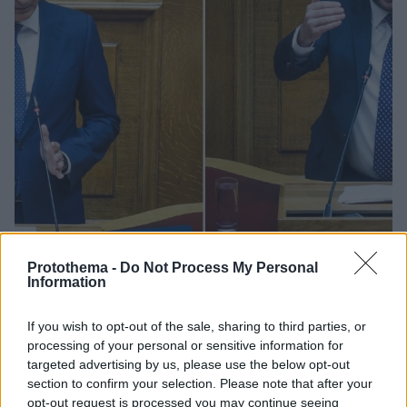
Protothema -
Do Not Process My Personal
Information
260
01.11.2023, 14:55
Επί Ανδρέα Παπανδρέου η Ελλάδα ήταν η μόνη χώρα
If you wish to opt-out of the sale, sharing to third parties, or
που δεν είχε αναγνωρίσει επίσημα το Ισραήλ, είπε ο
processing of your personal or sensitive information for
Μητσοτάκης στον Ανδρουλάκη
targeted advertising by us, please use the below opt-out
Δείτε βίντεο - «Το ΠΑΣΟΚ καλλιέργησε σχέση με τον
section to confirm your selection. Please note that after your
αραβικό κόσμο με πρωτοβουλίες του Παπανδρέου με
opt-out request is processed you may continue seeing