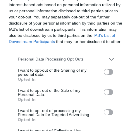
τον Αραφάτ» είπε ο πρόεδρος του ΠΑΣΟΚ - «Το
interest-based ads based on personal information utilized by
us or personal information disclosed to third parties prior to
Ισραήλ αναγνωρίστηκε με απόφαση του
your opt-out. You may separately opt-out of the further
Κωνσταντίνου Μητσοτάκη τον Απρίλιο του 1990»
disclosure of your personal information by third parties on the
απάντησε ο πρωθυπουργός
IAB’s list of downstream participants. This information may
also be disclosed by us to third parties on the
IAB’s List of
Downstream Participants
that may further disclose it to other
third parties.
Please note that this website/app uses one or more Google
Personal Data Processing Opt Outs
services and may gather and store information including but
not limited to your visit or usage behaviour. You may click to
I want to opt-out of the Sharing of my
personal data.
grant or deny consent to Google and its third-party tags to
Opted In
use your data for below specified purposes in below Google
consent section.
I want to opt-out of the Sale of my
Personal Data.
Opted In
I want to opt-out of processing my
Personal Data for Targeted Advertising.
Opted In
I want to opt-out of Collection, Use,