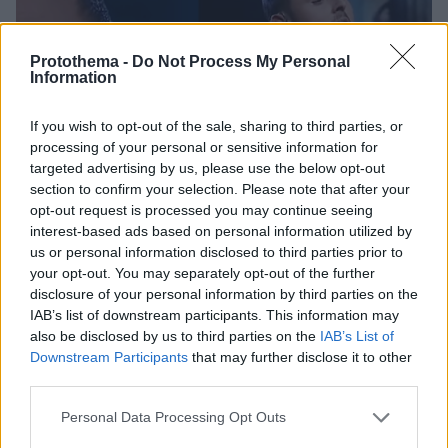
Protothema -
Do Not Process My Personal
Information
If you wish to opt-out of the sale, sharing to third parties, or
processing of your personal or sensitive information for
targeted advertising by us, please use the below opt-out
section to confirm your selection. Please note that after your
opt-out request is processed you may continue seeing
interest-based ads based on personal information utilized by
us or personal information disclosed to third parties prior to
your opt-out. You may separately opt-out of the further
disclosure of your personal information by third parties on the
IAB’s list of downstream participants. This information may
also be disclosed by us to third parties on the
IAB’s List of
Downstream Participants
that may further disclose it to other
third parties.
4
19.12.2019, 12:30
Γιάννης Γρόσης: Με το ίδιο τραγούδι ήρθε και έφυγε
Please note that this website/app uses one or more Google
Personal Data Processing Opt Outs
νικητής από το Χ- Factor
services and may gather and store information including but