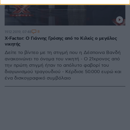
8
19.12.2019, 07:48
X-Factor: Ο Γιάννης Γρόσης από το Κιλκίς ο μεγάλος
νικητής
Δείτε το βίντεο με τη στιγμή που η Δέσποινα Βανδή
ανακοινώνει το όνομα του νικητή - Ο 21χρονος από
την πρώτη στιγμή ήταν το απόλυτο φαβορί του
διαγωνισμού τραγουδιού - Κέρδισε 50.000 ευρώ και
ένα δισκογραφικό συμβόλαιο