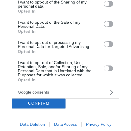
Με το «Έσπασε η νύχτα δυο κομμάτια» που επέλεξε
not limited to your visit or usage behaviour. You may click to
I want to opt-out of the Sharing of my
personal data.
να ερμηνεύσει στην πρώτη αλλά και στην τελευταία
grant or deny consent to Google and its third-party tags to
Opted In
του εμφάνιση ο 21χρονος τραγουδιστής άφησε το
use your data for below specified purposes in below Google
στίγμα του στον μουσικό διαγωνισμό
consent section.
I want to opt-out of the Sale of my
Personal Data.
Opted In
I want to opt-out of processing my
Personal Data for Targeted Advertising.
Opted In
I want to opt-out of Collection, Use,
Retention, Sale, and/or Sharing of my
Personal Data that Is Unrelated with the
Purposes for which it was collected.
Opted In
Google consents
CONFIRM
Data Deletion
Data Access
Privacy Policy