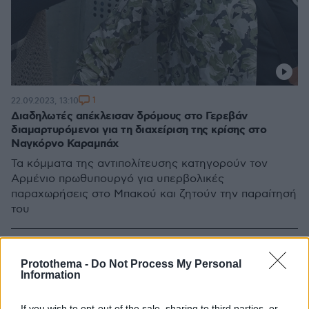
1
22.09.2023, 13:10
Διαδηλωτές απέκλεισαν δρόμους στο Γερεβάν
διαμαρτυρόμενοι για τη διαχείριση της κρίσης στο
Ναγκόρνο Καραμπάχ
Τα κόμματα της αντιπολίτευσης κατηγορούν τον
Αρμένιο πρωθυπουργό για υπερβολικές
παραχωρήσεις στο Μπακού και ζητούν την παραίτησή
του
Protothema -
Do Not Process My Personal
Information
If you wish to opt-out of the sale, sharing to third parties, or