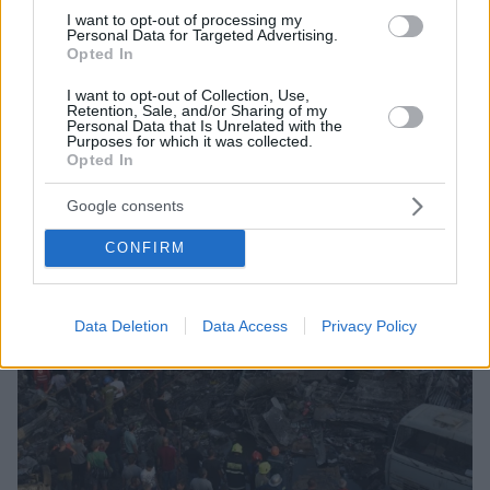
περισσότερους από 60 τραυματίες
I want to opt-out of processing my
Personal Data for Targeted Advertising.
Opted In
I want to opt-out of Collection, Use,
Retention, Sale, and/or Sharing of my
Personal Data that Is Unrelated with the
Purposes for which it was collected.
Opted In
Google consents
CONFIRM
Data Deletion
Data Access
Privacy Policy