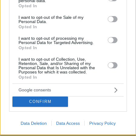
personal data.
grant or deny consent to Google and its third-party tags to
Opted In
use your data for below specified purposes in below Google
consent section.
I want to opt-out of the Sale of my
Personal Data.
Opted In
I want to opt-out of processing my
Personal Data for Targeted Advertising.
Opted In
I want to opt-out of Collection, Use,
Retention, Sale, and/or Sharing of my
Personal Data that Is Unrelated with the
Purposes for which it was collected.
Opted In
28.10.2024, 20:00
Google consents
10 γαλακομπούρεκα σε Αθήνα και Θεσσαλονίκη που
πρέπει να δοκιμάσετε
CONFIRM
Η γεμάτη βουτυράτη γεύση του γαλακτομπούρεκου
αποτελεί ένοχη απόλαυση και το καθιστά ένα από τα
πιο δημοφιλή γλυκά ταψιού
Data Deletion
Data Access
Privacy Policy