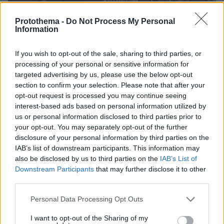
Protothema -
Do Not Process My Personal
Information
If you wish to opt-out of the sale, sharing to third parties, or
processing of your personal or sensitive information for
targeted advertising by us, please use the below opt-out
3
13.02.2025, 16:00
section to confirm your selection. Please note that after your
Διαρρήκτης μπήκε σε ζαχαροπλαστείο στον Κορυδαλλό
opt-out request is processed you may continue seeing
και έκλεψε γαλακτομπούρεκα - Δείτε βίντεο
interest-based ads based on personal information utilized by
Αφού δεν βρήκε τίποτα στο ταμείο, άρπαξε τρία
us or personal information disclosed to third parties prior to
ταψάκια
your opt-out. You may separately opt-out of the further
disclosure of your personal information by third parties on the
IAB’s list of downstream participants. This information may
also be disclosed by us to third parties on the
IAB’s List of
Downstream Participants
that may further disclose it to other
third parties.
Please note that this website/app uses one or more Google
Personal Data Processing Opt Outs
services and may gather and store information including but
not limited to your visit or usage behaviour. You may click to
I want to opt-out of the Sharing of my