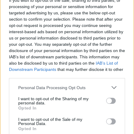
If you wish to opt-out of the sale, sharing to third parties, or
Καθώς ο υδράργυρος ανεβαίνει, ο ειδικός
processing of your personal or sensitive information for
αποκαλύπτει όλα τα μυστικά της κατάλληλης
targeted advertising by us, please use the below opt-out
section to confirm your selection. Please note that after your
καλοκαιρινής φροντίδας του δέρματος
opt-out request is processed you may continue seeing
interest-based ads based on personal information utilized by
us or personal information disclosed to third parties prior to
your opt-out. You may separately opt-out of the further
disclosure of your personal information by third parties on the
IAB’s list of downstream participants. This information may
also be disclosed by us to third parties on the
IAB’s List of
Downstream Participants
that may further disclose it to other
third parties.
Please note that this website/app uses one or more Google
Personal Data Processing Opt Outs
services and may gather and store information including but
not limited to your visit or usage behaviour. You may click to
I want to opt-out of the Sharing of my
personal data.
grant or deny consent to Google and its third-party tags to
Opted In
use your data for below specified purposes in below Google
consent section.
I want to opt-out of the Sale of my
Personal Data.
Opted In