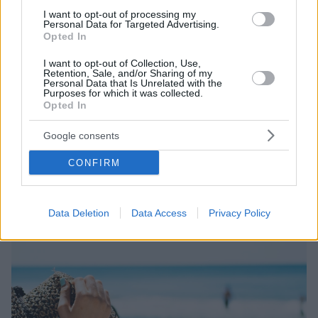
I want to opt-out of processing my
Personal Data for Targeted Advertising.
Opted In
I want to opt-out of Collection, Use,
Retention, Sale, and/or Sharing of my
17.09.2023, 19:01
Personal Data that Is Unrelated with the
Αντιγήρανση: Η βιταμίνη που έχει ανάγκη το δέρμα μας
Purposes for which it was collected.
καθημερινά
Opted In
Η βιταμίνη C δε δρα μόνο ως προστάτης του
Google consents
ανοσοποιητικού συστήματος αλλά και βάζοντας
φραγμούς στη γήρανση του δέρματος. Ανακαλύψτε
CONFIRM
παρακάτω όλα τα οφέλη που προσφέρει στην
αντιγήρανση
Data Deletion
Data Access
Privacy Policy