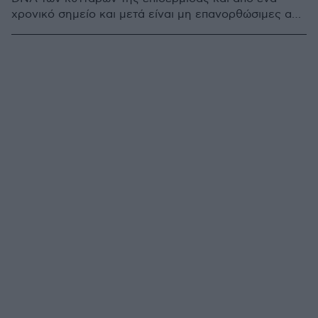
χρονικό σημείο και μετά είναι μη επανορθώσιμες από
τους αμυντικούς μηχανισμούς που διαθέτουν τα
κύτταρα - Η παιδεία ηλιοπροστασίας που μπορεί να
αποτρέψει τον κίνδυνο