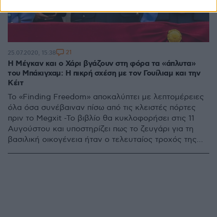
21
25.07.2020, 15:38
Η Μέγκαν και ο Χάρι βγάζουν στη φόρα τα «άπλυτα»
του Μπάκιγχαμ: Η πικρή σχέση με τον Γουίλιαμ και την
Κέιτ
Το «Finding Freedom» αποκαλύπτει με λεπτομέρειες
όλα όσα συνέβαιναν πίσω από τις κλειστές πόρτες
πριν το Megxit -To βιβλίο θα κυκλοφορήσει στις 11
Αυγούστου και υποστηρίζει πως το ζευγάρι για τη
βασιλική οικογένεια ήταν ο τελευταίος τροχός της
αμάξης