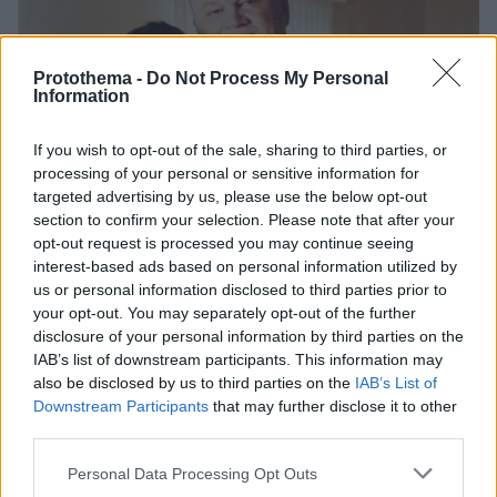
Protothema -
Do Not Process My Personal
Information
If you wish to opt-out of the sale, sharing to third parties, or
processing of your personal or sensitive information for
targeted advertising by us, please use the below opt-out
section to confirm your selection. Please note that after your
opt-out request is processed you may continue seeing
interest-based ads based on personal information utilized by
us or personal information disclosed to third parties prior to
your opt-out. You may separately opt-out of the further
disclosure of your personal information by third parties on the
IAB’s list of downstream participants. This information may
also be disclosed by us to third parties on the
IAB’s List of
Downstream Participants
that may further disclose it to other
third parties.
2
28.07.2020, 08:30
Τόμας Μαρκλ για Μέγκαν: Αγαπώ την κόρη μου, αλλά
Please note that this website/app uses one or more Google
Personal Data Processing Opt Outs
δεν εκτιμώ αυτό που έχει γίνει
services and may gather and store information including but