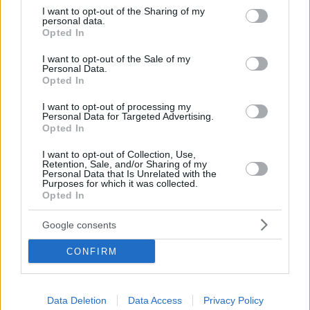
not limited to your visit or usage behaviour. You may click to
I want to opt-out of the Sharing of my
Νέα φραστική επίθεση σε Μέγκαν και Χάρι με
personal data.
grant or deny consent to Google and its third-party tags to
αφορμή την κυκλοφορία του βιβλίου «Finding
Opted In
use your data for below specified purposes in below Google
Freedom»
consent section.
I want to opt-out of the Sale of my
Personal Data.
Opted In
I want to opt-out of processing my
Personal Data for Targeted Advertising.
Opted In
I want to opt-out of Collection, Use,
Retention, Sale, and/or Sharing of my
Personal Data that Is Unrelated with the
Purposes for which it was collected.
Opted In
Google consents
CONFIRM
Data Deletion
Data Access
Privacy Policy