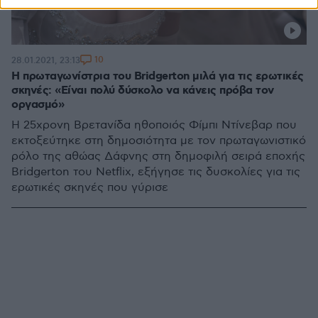
10
28.01.2021, 23:13
Η πρωταγωνίστρια του Bridgerton μιλά για τις ερωτικές
σκηνές: «Είναι πολύ δύσκολο να κάνεις πρόβα τον
οργασμό»
Η 25χρονη Βρετανίδα ηθοποιός Φίμπι Ντίνεβαρ που
εκτοξεύτηκε στη δημοσιότητα με τον πρωταγωνιστικό
ρόλο της αθώας Δάφνης στη δημοφιλή σειρά εποχής
Bridgerton του Netflix, εξήγησε τις δυσκολίες για τις
ερωτικές σκηνές που γύρισε