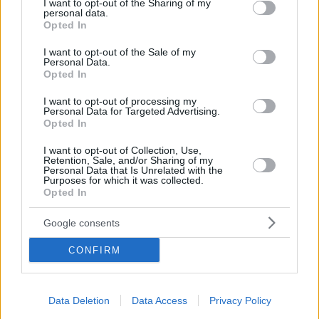
not limited to your visit or usage behaviour. You may click to
I want to opt-out of the Sharing of my
personal data.
Οι σταρ των «Saltburn», «Bridgerton» και «How to
grant or deny consent to Google and its third-party tags to
Opted In
Ηave sex» διεκδικούν το σημαντικό βραβείο
use your data for below specified purposes in below Google
consent section.
I want to opt-out of the Sale of my
Personal Data.
Opted In
I want to opt-out of processing my
Personal Data for Targeted Advertising.
Opted In
I want to opt-out of Collection, Use,
Retention, Sale, and/or Sharing of my
Personal Data that Is Unrelated with the
Purposes for which it was collected.
Opted In
Google consents
CONFIRM
Data Deletion
Data Access
Privacy Policy