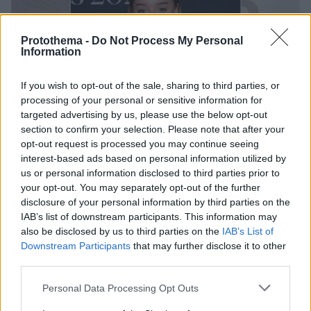
Protothema -
Do Not Process My Personal
Information
If you wish to opt-out of the sale, sharing to third parties, or
processing of your personal or sensitive information for
targeted advertising by us, please use the below opt-out
section to confirm your selection. Please note that after your
opt-out request is processed you may continue seeing
interest-based ads based on personal information utilized by
us or personal information disclosed to third parties prior to
your opt-out. You may separately opt-out of the further
disclosure of your personal information by third parties on the
IAB’s list of downstream participants. This information may
also be disclosed by us to third parties on the
IAB’s List of
Downstream Participants
that may further disclose it to other
third parties.
10.01.2024, 18:04
Οι Τζέικομπ Ελόρντι, Φίμπι Ντίνεβορ και Μία ΜακΚίνα
Please note that this website/app uses one or more Google
Personal Data Processing Opt Outs
Μπρους υποψήφιοι για το BAFTA του Ανερχόμενου
services and may gather and store information including but
Αστέρα