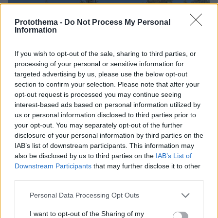
Protothema -
Do Not Process My Personal
Information
If you wish to opt-out of the sale, sharing to third parties, or
processing of your personal or sensitive information for
targeted advertising by us, please use the below opt-out
section to confirm your selection. Please note that after your
opt-out request is processed you may continue seeing
interest-based ads based on personal information utilized by
us or personal information disclosed to third parties prior to
your opt-out. You may separately opt-out of the further
disclosure of your personal information by third parties on the
IAB’s list of downstream participants. This information may
also be disclosed by us to third parties on the
IAB’s List of
Downstream Participants
that may further disclose it to other
third parties.
Please note that this website/app uses one or more Google
Personal Data Processing Opt Outs
46
18.03.2024, 08:53
services and may gather and store information including but
Αναβιώνει το «έθιμο του φαλλού» στον Τύρναβο που
not limited to your visit or usage behaviour. You may click to
I want to opt-out of the Sharing of my