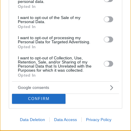
personal data.
κρατά από το 1898 - Τι συμβολίζει και πώς διατηρείται
grant or deny consent to Google and its third-party tags to
Opted In
use your data for below specified purposes in below Google
Η περιφορά του φαλλού, ως σύμβολο της
consent section.
γονιμότητας, αποτελούσε αναπόσπαστο μέρος των
I want to opt-out of the Sale of my
Personal Data.
διονυσιακών τελετών για την εξασφάλιση της
Opted In
ευκαρπίας και ευγονίας
I want to opt-out of processing my
Personal Data for Targeted Advertising.
Opted In
I want to opt-out of Collection, Use,
Retention, Sale, and/or Sharing of my
Personal Data that Is Unrelated with the
Purposes for which it was collected.
Opted In
Google consents
CONFIRM
Data Deletion
Data Access
Privacy Policy