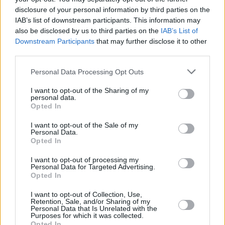
disclosure of your personal information by third parties on the
IAB’s list of downstream participants. This information may
also be disclosed by us to third parties on the
IAB’s List of
Downstream Participants
that may further disclose it to other
third parties.
Please note that this website/app uses one or more Google
Personal Data Processing Opt Outs
71
08.12.2025, 11:11
services and may gather and store information including but
Μαζικές ακυρώσεις επισκέψεων στον Μύλο των
not limited to your visit or usage behaviour. You may click to
I want to opt-out of the Sharing of my
Ξωτικών στα Τρίκαλα λόγω των μπλόκων των αγροτών
personal data.
grant or deny consent to Google and its third-party tags to
Opted In
Κλείνουν και παρακαμπτήριους στις εθνικές οδούς οι
use your data for below specified purposes in below Google
αγρότες - Οι τοπικές αγορές σε Τρίκαλα και
consent section.
I want to opt-out of the Sale of my
Καλαμπάκα εκφράζουν ανησυχία
Personal Data.
Opted In
I want to opt-out of processing my
Personal Data for Targeted Advertising.
Opted In
I want to opt-out of Collection, Use,
Retention, Sale, and/or Sharing of my
Personal Data that Is Unrelated with the
Purposes for which it was collected.
Opted In