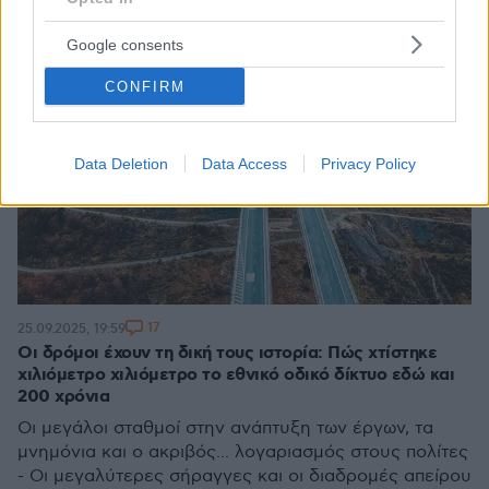
Google consents
CONFIRM
Data Deletion
Data Access
Privacy Policy
17
25.09.2025, 19:59
Οι δρόμοι έχουν τη δική τους ιστορία: Πώς χτίστηκε
χιλιόμετρο χιλιόμετρο το εθνικό οδικό δίκτυο εδώ και
200 χρόνια
Οι μεγάλοι σταθμοί στην ανάπτυξη των έργων, τα
μνημόνια και ο ακριβός... λογαριασμός στους πολίτες
- Οι μεγαλύτερες σήραγγες και οι διαδρομές απείρου