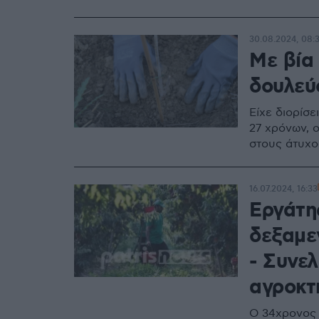
30.08.2024, 08:
Με βία
δουλεύ
Eίχε διορίσε
27 χρόνων, 
στους άτυχο
16.07.2024, 16:33
Εργάτη
δεξαμε
- Συνελ
αγροκτ
Ο 34χρονος 