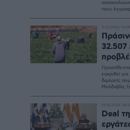
απασχολούσα
τους έγγραφ
11.03.2024, 19:03
Πράσιν
32.507 
προβλέ
Προστίθενται
εγκριθεί για
διμερείς συμ
Μολδαβία, Γε
24.02.2024, 08:3
Deal τη
εργάτε