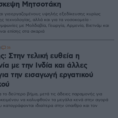
ίσκεψη Μητσοτάκη
ι για εργαζομένους υψηλής εξεδίκευσης κυρίως
ς τεχνολογίας, αλλά και για τα νοσοκομεία -
μφωνίες με Μολδαβία, Γεωργία, Αρμενία, Βιετνάμ και
ίναι επίσης στα σκαριά
36
5
ς: Στην τελική ευθεία η
α με την Ινδία και άλλες
για την εισαγωγή εργατικού
κού
α το δεύτερο βήμα, μετά τις άδειες παραμονής για
οκειμένου να καλυφθούν τα μεγάλα κενά στην αγορά
υ καταγράφονται ιδιαίτερα στην ύπαιθρο και τον