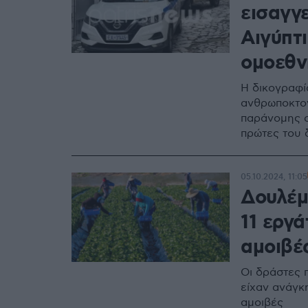
εισαγγ
Αιγύπτ
ομοεθν
Η δικογραφί
ανθρωποκτον
παράνομης ο
πρώτες του 
05.10.2024, 11:05
Δουλέμ
11 εργά
αμοιβέ
Οι δράστες 
είχαν ανάγκ
αμοιβές