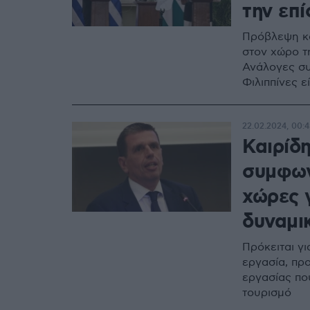
την επ
Πρόβλεψη κα
στον χώρο τη
Ανάλογες συ
Φιλιππίνες ε
22.02.2024, 00:4
Καιρίδη
συμφωνί
χώρες 
δυναμι
Πρόκειται γι
εργασία, πρ
εργασίας πο
τουρισμό