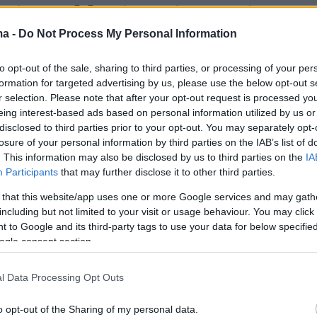
ο, έπεσε στη δεξαμενή, σε χωράφια στα Σαγέικα
ma -
Do Not Process My Personal Information
8
5
to opt-out of the sale, sharing to third parties, or processing of your per
 τη Δευτέρα η ηλεκτρονική
formation for targeted advertising by us, please use the below opt-out s
ρμα για τους εργάτες γης από
r selection. Please note that after your opt-out request is processed y
eing interest-based ads based on personal information utilized by us or
γυπτο
disclosed to third parties prior to your opt-out. You may separately opt-
losure of your personal information by third parties on the IAB’s list of
προβλέπει ειδική διαδικασία μετάκλησης πολιτών
. This information may also be disclosed by us to third parties on the
IA
ν για την εποχική εργασία στον αγροτικό τομέα
Participants
that may further disclose it to other third parties.
 that this website/app uses one or more Google services and may gath
including but not limited to your visit or usage behaviour. You may click 
5
 to Google and its third-party tags to use your data for below specifi
ργάτες γης από το Μεξικό
ogle consent section.
ηκαν σε τροχαίο στις ΗΠΑ
l Data Processing Opt Outs
ο μετέφερε περίπου πενήντα μετανάστες
o opt-out of the Sharing of my personal data.