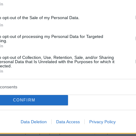
In
1
3
της στην Ηλεία απειλούσε
o opt-out of the Sale of my Personal Data.
In
ς και τους ανάγκαζε να
to opt-out of processing my Personal Data for Targeted
ουν τζάμπα
ing.
In
Βούλγαρος με τη χρήση σωματικής και ψυχολογικής
ατούσε παράνομα τα ταξιδιωτικά τους έγγραφα και
o opt-out of Collection, Use, Retention, Sale, and/or Sharing
ersonal Data that Is Unrelated with the Purposes for which it
ε να εργάζονται χωρίς να τους πληρώνει
lected.
In
4
consents
ποί κατήγγειλαν πατέρα και γιο
CONFIRM
ναγκαστική εργασία και απειλές
ροια
Data Deletion
Data Access
Privacy Policy
αποί κατήγγειλαν πως ο πατέρας και ο γιος, από το
ου 2023 έως και αρχές Μαρτίου του 2024, τους