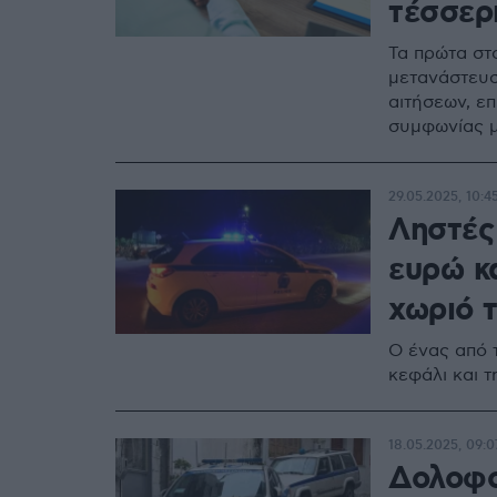
τέσσερ
Τα πρώτα στ
μετανάστευσ
αιτήσεων, επ
συμφωνίας μ
29.05.2025, 10:4
Ληστές
ευρώ κα
χωριό 
Ο ένας από 
κεφάλι και τ
18.05.2025, 09:0
Δολοφο