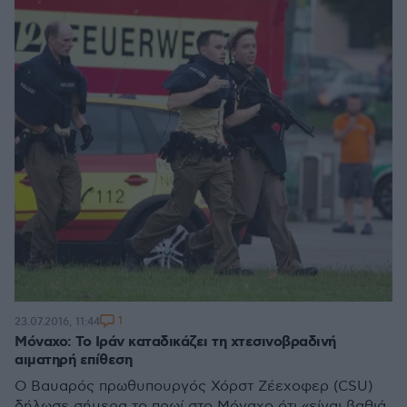
1
23.07.2016, 11:44
Μόναχο: Το Ιράν καταδικάζει τη χτεσινοβραδινή
αιματηρή επίθεση
Ο Βαυαρός πρωθυπουργός Χόρστ Ζέεχοφερ (CSU)
δήλωσε σήμερα το πρωί στο Μόναχο ότι «είναι βαθιά