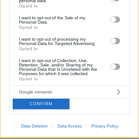
personal data.
grant or deny consent to Google and its third-party tags to
Opted In
use your data for below specified purposes in below Google
consent section.
I want to opt-out of the Sale of my
Personal Data.
Opted In
I want to opt-out of processing my
Personal Data for Targeted Advertising.
Opted In
I want to opt-out of Collection, Use,
Retention, Sale, and/or Sharing of my
Personal Data that Is Unrelated with the
Purposes for which it was collected.
Opted In
Google consents
CONFIRM
93
23.07.2016, 16:17
Μόναχο: 17χρονος Έλληνας ανάμεσα στα θύματα του
μακελειού
Data Deletion
Data Access
Privacy Policy
Πυροβολήθηκε δύο φορές από το δράστη, αφού είχε
προλάβει να σώσει την αδελφή του, που βρίσκεται