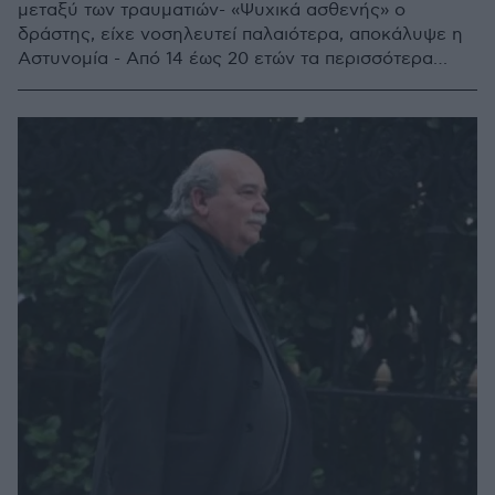
μεταξύ των τραυματιών- «Ψυχικά ασθενής» ο
δράστης, είχε νοσηλευτεί παλαιότερα, αποκάλυψε η
Αστυνομία - Από 14 έως 20 ετών τα περισσότερα
θύματά του, όλα μόνιμοι κάτοικοι Μονάχου - Είχε 300
σφαίρες μέσα στο σακίδιό του