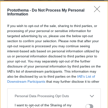
Protothema -
Do Not Process My Personal
Information
If you wish to opt-out of the sale, sharing to third parties, or
processing of your personal or sensitive information for
8
23.07.2016, 16:50
targeted advertising by us, please use the below opt-out
Μέρκελ: Θα ερευνήσουμε σε βάθος τα γεγονότα στο
section to confirm your selection. Please note that after your
Μόναχο- Πονάμε με τις οικογένειες των θυμάτων
opt-out request is processed you may continue seeing
Για πλήρη διερεύνηση των γεγονότων του Μονάχου,
interest-based ads based on personal information utilized by
αλλά και για έρευνα για το πώς
us or personal information disclosed to third parties prior to
your opt-out. You may separately opt-out of the further
ριζοσπαστικοποιήθηκε ο δράστης του Βίρτσιμπουργκ
disclosure of your personal information by third parties on the
(είχε επιτεθεί με τσεκούρι σε επιβάτες τρένου πριν
IAB’s list of downstream participants. This information may
από λίγες ημέρες) δεσμεύθηκε η καγκελάριος
also be disclosed by us to third parties on the
IAB’s List of
Downstream Participants
that may further disclose it to other
third parties.
Please note that this website/app uses one or more Google
Personal Data Processing Opt Outs
services and may gather and store information including but
not limited to your visit or usage behaviour. You may click to
I want to opt-out of the Sharing of my