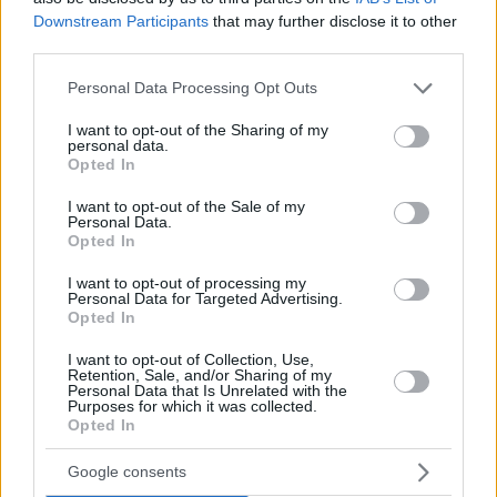
διευκρινίζεται ο ρόλος του στην επίθεση
Downstream Participants
that may further disclose it to other
third parties.
Please note that this website/app uses one or more Google
Personal Data Processing Opt Outs
services and may gather and store information including but
not limited to your visit or usage behaviour. You may click to
I want to opt-out of the Sharing of my
personal data.
grant or deny consent to Google and its third-party tags to
Opted In
use your data for below specified purposes in below Google
consent section.
I want to opt-out of the Sale of my
Personal Data.
Opted In
I want to opt-out of processing my
Personal Data for Targeted Advertising.
Opted In
I want to opt-out of Collection, Use,
Retention, Sale, and/or Sharing of my
Personal Data that Is Unrelated with the
Purposes for which it was collected.
Opted In
Google consents