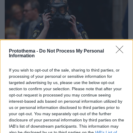
Protothema -
Do Not Process My Personal
Information
If you wish to opt-out of the sale, sharing to third parties, or
processing of your personal or sensitive information for
targeted advertising by us, please use the below opt-out
section to confirm your selection. Please note that after your
opt-out request is processed you may continue seeing
interest-based ads based on personal information utilized by
us or personal information disclosed to third parties prior to
4
07.04.2017, 23:28
your opt-out. You may separately opt-out of the further
Στοκχόλμη: Ασύλληπτος παραμένει ο οδηγός του
disclosure of your personal information by third parties on the
φορτηγού της φονικής επίθεσης
IAB’s list of downstream participants. This information may
Eπιβεβαιώνεται η σύλληψη ενός άνδρα, αλλά δεν
also be disclosed by us to third parties on the
IAB’s List of