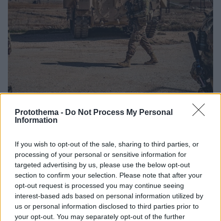
Protothema -
Do Not Process My Personal
Information
28.05.2026, 14:10
Reuters: Με δεδομένα γεωεντοπισμού από κινητά και
εφαρμογές στοχοποιούνται Αμερικανοί στρατιώτες
If you wish to opt-out of the sale, sharing to third parties, or
στον Περσικό Κόλπο
processing of your personal or sensitive information for
Δεδομένα από smartphones που συγκεντρώνονται
targeted advertising by us, please use the below opt-out
κυρίως για διαφημιστικούς σκοπούς,
section to confirm your selection. Please note that after your
opt-out request is processed you may continue seeing
χρησιμοποιούνται για τη στόχευση στρατιωτών σε
interest-based ads based on personal information utilized by
εμπόλεμες ζώνες, σύμφωνα με στοιχεία που έχει στη
us or personal information disclosed to third parties prior to
διάθεσή του το Πεντάγωνο
your opt-out. You may separately opt-out of the further