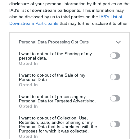
disclosure of your personal information by third parties on the
IAB’s list of downstream participants. This information may
also be disclosed by us to third parties on the
IAB’s List of
Downstream Participants
that may further disclose it to other
third parties.
Please note that this website/app uses one or more Google
Personal Data Processing Opt Outs
services and may gather and store information including but
not limited to your visit or usage behaviour. You may click to
I want to opt-out of the Sharing of my
personal data.
grant or deny consent to Google and its third-party tags to
Opted In
use your data for below specified purposes in below Google
consent section.
I want to opt-out of the Sale of my
Personal Data.
Opted In
I want to opt-out of processing my
Personal Data for Targeted Advertising.
Opted In
I want to opt-out of Collection, Use,
Retention, Sale, and/or Sharing of my
Personal Data that Is Unrelated with the
Purposes for which it was collected.
Opted In