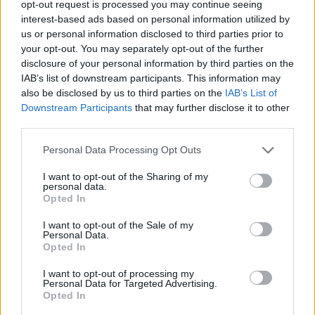
opt-out request is processed you may continue seeing
interest-based ads based on personal information utilized by
us or personal information disclosed to third parties prior to
your opt-out. You may separately opt-out of the further
disclosure of your personal information by third parties on the
IAB’s list of downstream participants. This information may
also be disclosed by us to third parties on the
IAB’s List of
Downstream Participants
that may further disclose it to other
third parties.
27.02.2022, 12:53
Please note that this website/app uses one or more Google
Personal Data Processing Opt Outs
Σας αρέσει το ξινολάχανο και το τουρσί; Δείτε πόσο
services and may gather and store information including but
«κερδισμένο» είναι το έντερό σας
not limited to your visit or usage behaviour. You may click to
I want to opt-out of the Sharing of my
personal data.
Το γιαούρτι, το κεφίρ, το ξινολάχανο ακόμα και το
grant or deny consent to Google and its third-party tags to
Opted In
κορεάτικο kimchi ενώνονται με έναν πολύτιμο
use your data for below specified purposes in below Google
συνδετικό κρίκο: αποτελούν προϊόντα ζύμωσης και
consent section.
I want to opt-out of the Sale of my
ενισχύουν τα «καλά» βακτήρια του εντέρου
Personal Data.
Opted In
προσφέροντας και άλλες θετικές επιδράσεις που θα
διαβάσετε παρακάτω
I want to opt-out of processing my
Personal Data for Targeted Advertising.
Opted In