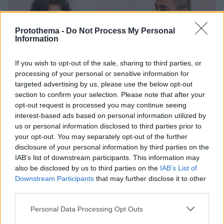
Protothema -
Do Not Process My Personal
Information
If you wish to opt-out of the sale, sharing to third parties, or
processing of your personal or sensitive information for
targeted advertising by us, please use the below opt-out
section to confirm your selection. Please note that after your
opt-out request is processed you may continue seeing
interest-based ads based on personal information utilized by
us or personal information disclosed to third parties prior to
your opt-out. You may separately opt-out of the further
disclosure of your personal information by third parties on the
IAB’s list of downstream participants. This information may
also be disclosed by us to third parties on the
IAB’s List of
Downstream Participants
that may further disclose it to other
third parties.
67
17.10.2021, 09:10
Please note that this website/app uses one or more Google
Personal Data Processing Opt Outs
Ιδρυτές BioNTech: Σε 2-3 χρόνια θα έχουμε εμβόλια
services and may gather and store information including but
κατά του καρκίνου - Πώς θα λειτουργούν