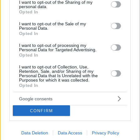
not limited to your visit or usage behaviour. You may click to
I want to opt-out of the Sharing of my
personal data.
O Ουγκούρ Σαχίν και η Οζλέμ Τουρετσί, οι
grant or deny consent to Google and its third-party tags to
Opted In
οποίοι δημιούργησαν το εμβόλιο της Pfizer, εξηγούν
use your data for below specified purposes in below Google
ότι η τεχνολογία mRNA δεν αλλάζει τα κύτταρα του
consent section.
I want to opt-out of the Sale of my
γονιδιώματος
Personal Data.
Opted In
I want to opt-out of processing my
Personal Data for Targeted Advertising.
Opted In
I want to opt-out of Collection, Use,
Retention, Sale, and/or Sharing of my
Personal Data that Is Unrelated with the
Purposes for which it was collected.
Opted In
Google consents
CONFIRM
Data Deletion
Data Access
Privacy Policy