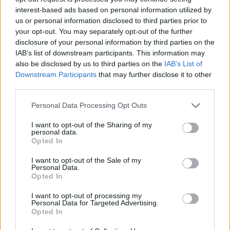
interest-based ads based on personal information utilized by
us or personal information disclosed to third parties prior to
your opt-out. You may separately opt-out of the further
disclosure of your personal information by third parties on the
IAB’s list of downstream participants. This information may
also be disclosed by us to third parties on the
IAB’s List of
Downstream Participants
that may further disclose it to other
third parties.
15.10.2021, 20:14
Please note that this website/app uses one or more Google
Personal Data Processing Opt Outs
Άντληση υδάτων από χώρους του Κέντρου Πολιτισμού
services and may gather and store information including but
Ελληνικός Κόσμος του Ιδρύματος Μείζονος Ελληνισμού
not limited to your visit or usage behaviour. You may click to
I want to opt-out of the Sharing of my
personal data.
- Δείτε φωτογραφίες
grant or deny consent to Google and its third-party tags to
Opted In
use your data for below specified purposes in below Google
Το ισόγειο, όπου βρίσκεται η έκθεση του Μουσείου,
consent section.
οι χώροι υποδοχής, τα καμαρίνια του Θεάτρου, τα
I want to opt-out of the Sale of my
Personal Data.
γραφεία, καθώς και τα δύο υπόγεια του Ελληνικού
Opted In
Κόσμου, όπου σημειωτέον υπάρχει και υποσταθμός
της ΔΕΗ, πλημμύρισαν, από τον όγκο του νερού
I want to opt-out of processing my
Personal Data for Targeted Advertising.
Opted In