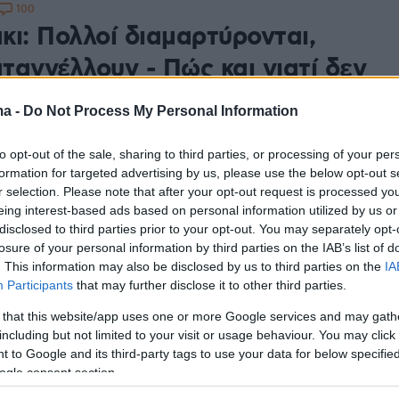
100
κι: Πολλοί διαμαρτύρονται,
αταγγέλλουν - Πώς και γιατί δεν
νται οι επίορκοι γιατροί
ma -
Do Not Process My Personal Information
η επιβολή κυρώσεων και η αλληλοεπικάλυψη της
την πειθαρχική δίωξη εντός του ΕΣΥ δημιουργεί μια
to opt-out of the sale, sharing to third parties, or processing of your per
σκολη διαδικασία μέχρι την τελική κρίση
formation for targeted advertising by us, please use the below opt-out s
r selection. Please note that after your opt-out request is processed y
eing interest-based ads based on personal information utilized by us or
disclosed to third parties prior to your opt-out. You may separately opt-
159
losure of your personal information by third parties on the IAB’s list of
ίωμα στην «τελική έξοδο» - 6
. This information may also be disclosed by us to third parties on the
IA
10 Έλληνες λένε «ναι» στην
Participants
that may further disclose it to other third parties.
σία
 that this website/app uses one or more Google services and may gath
including but not limited to your visit or usage behaviour. You may click 
κοινωνία εμφανίζει μια ισχυρή τάση αποδοχής του
 to Google and its third-party tags to use your data for below specifi
 της ζωής για να απαλλαγεί ο ασθενής από τον
ogle consent section.
νο - Οι προβληματισμοί, οι αντιρρήσεις και η θέση