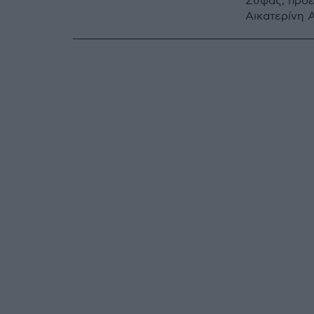
Σύψας, πρόε
Αικατερίνη 