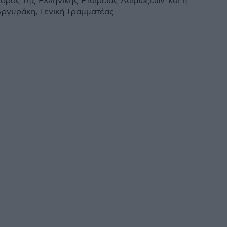
δρος της Ελληνικής Εταιρείας Λοιμώξεων και η
Αργυράκη, Γενική Γραμματέας