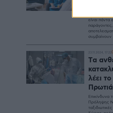
τους θ
Η εύρεση υπ
είναι πάντα
παράγοντες,
αποτελεσματ
συμβαίνουν 
23.11.2024, 17:22
Tα ανθ
κατακλύ
λέει τ
Πρωτιά
Επικίνδυνα 
Πρόληψης Νο
ταξιδιωτικές