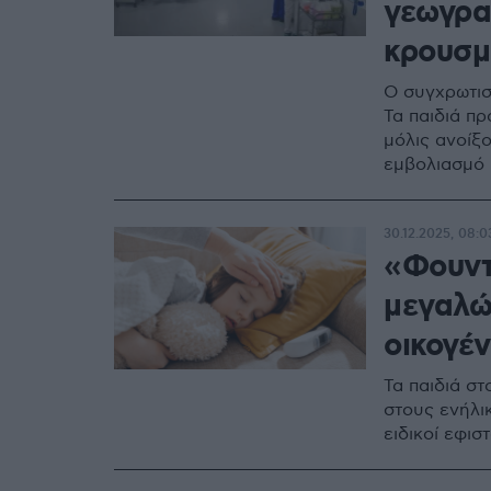
γεωγρα
κρουσ
Ο συγχρωτισ
Τα παιδιά π
μόλις ανοίξο
εμβολιασμό
30.12.2025, 08:0
«Φουντώ
μεγαλών
οικογέν
Τα παιδιά στ
στους ενήλι
ειδικοί εφι