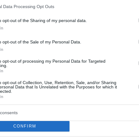
όνων - Τι έδειξε η έρευνα που διεξήγαγε η Εθνική
l Data Processing Opt Outs
οηθικής και Τεχνοηθικής
o opt-out of the Sharing of my personal data.
In
11
3
ατοδοτεί η είσοδος των Αράβων
o opt-out of the Sale of my Personal Data.
reHealth στην ελληνική αγορά
In
ής υγείας
to opt-out of processing my Personal Data for Targeted
ing.
In
 συμφερόντων όμιλος αποκτά ποσοστό 60% της HHG
Capital Partners, ενισχύοντας τις προσπάθειες του
o opt-out of Collection, Use, Retention, Sale, and/or Sharing
ersonal Data that Is Unrelated with the Purposes for which it
 επεκταθεί στον τομέα και να διαφοροποιήσει την
lected.
ου από το πετρέλαιο
In
consents
εις φαρμάκων: Γιατί γεννούν
CONFIRM
ματα με δύσκολες λύσεις για