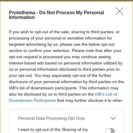
Νοσοκομείο Ρεθύμνου ήταν η περίπτωση του
Αλέξανδρου Βέλιου εκείνη που είχε
Protothema -
Do Not Process My Personal
Information
καταστήσει επίκαιρο το ζήτημα της
ευθανασίας. Εντέλει, ο ευρύτατα γνωστός
If you wish to opt-out of the sale, sharing to third parties, or
δημοσιογράφος και συγγραφέας έδωσε τέλος
processing of your personal or sensitive information for
στη ζωή του εν Ελλάδι τον Σεπτέμβριο του
targeted advertising by us, please use the below opt-out
2016, παρότι προηγουμένως είχε ανακοινώσει
section to confirm your selection. Please note that after your
opt-out request is processed you may continue seeing
δημοσίως ότι σχεδίαζε να μεταβεί στην
interest-based ads based on personal information utilized by
Ελβετία, σε ειδικό κέντρο υποβοηθούμενης
us or personal information disclosed to third parties prior to
αυτοκτονίας. Ο Αλέξανδρος Βέλιος ήταν
your opt-out. You may separately opt-out of the further
ένθερμος υπέρμαχος του δικαιώματος στην
disclosure of your personal information by third parties on the
IAB’s list of downstream participants. This information may
ευθανασία, μια θέση που ανέπτυξε -μαζί με
also be disclosed by us to third parties on the
IAB’s List of
την προσωπική περιπέτειά του στην αναζήτηση
Downstream Participants
that may further disclose it to other
της «λύτρωσης»- στο βιβλίο του «Εγώ κι ο
third parties.
θάνατός μου» (εκδόσεις Ροές).
Please note that this website/app uses one or more Google
Personal Data Processing Opt Outs
services and may gather and store information including but
Η θέση της επιστήμης
not limited to your visit or usage behaviour. You may click to
I want to opt-out of the Sharing of my