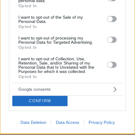
personal data.
grant or deny consent to Google and its third-party tags to
Αφορμής δοθείσης, τόσο από το περιστατικό
Opted In
use your data for below specified purposes in below Google
στην Κρήτη όσο και από την έρευνα της ΕΕΒΤ, ο
consent section.
I want to opt-out of the Sale of my
διακεκριμένος καθηγητής Χειρουργικής
Personal Data.
Opted In
Δημήτρης Λινός αναφέρει στο «Πρώτο Θέμα»
ότι «σύντομα η συζήτηση για τη νομιμοποίηση
I want to opt-out of processing my
Personal Data for Targeted Advertising.
της ευθανασίας θα αρχίσει και στην Ελλάδα.
Opted In
Εντούτοις, είναι ξεκάθαρο ότι, ακόμη και στις
I want to opt-out of Collection, Use,
χώρες όπου έχει νομικά επιτραπεί, σχεδόν το
Retention, Sale, and/or Sharing of my
Personal Data that Is Unrelated with the
σύνολο των γιατρών αντιτίθεται στην
Purposes for which it was collected.
ενεργητική ευθανασία, αλλά συνεχίζει να
Opted In
στηρίζει την παθητική ευθανασία, δηλαδή την
Google consents
περίπτωση όπου διακόπτεται ή δεν χορηγείται
θεραπεία όταν δεν υπάρχει ιατρική ελπίδα για
CONFIRM
βελτίωση της κατάστασης του ασθενούς.
Data Deletion
Data Access
Privacy Policy
Εμείς οι γιατροί στηρίζουμε την παρηγορητική
υποστήριξη, που περιλαμβάνει κυρίως την