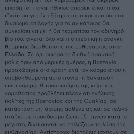
αντιφατική απ’ ό,τι νομίζουμε». Και ακριβώς
επειδή το τι είναι ηθικώς αποδεκτό και τι όχι
ιδιαίτερα για ένα ζήτημα τόσο κρίσιμο όσο το
δικαίωμα επιλογής για το αν κάποιος θα
συνεχίσει να ζει ή θα τερματίσει τον οδυνηρό
βίο του, γίνεται όλο και πιο πιεστική η ανάγκη
θεσμικής διευθέτησης της ευθανασίας στην
Ελλάδα. Σε ό,τι αφορά τη διεθνή πρακτική,
μόλις πριν από μερικές ημέρες, η Βρετανία
προσχώρησε στα κράτη ανά τον κόσμο όπου η
υποβοηθούμενη αυτοκτονία -ή θανάτωση-
είναι νόμιμη. Η τροποποίηση της κείμενης
νομοθεσίας προβλέπει πλέον ότι ενήλικες
πολίτες της Βρετανίας και της Ουαλίας, σε
κατάσταση μη ιάσιμης ασθένειας και σε τελικό
στάδιο, με προσδόκιμο ζωής έξι μηνών κατά το
μέγιστο, δικαιούνται να επιλέξουν τη λύση της
ευθανασίας. Αντίστοιχες διατάξεις ισχύουν σε