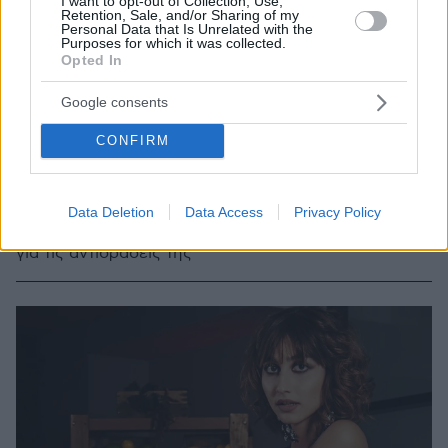
I want to opt-out of Collection, Use,
Retention, Sale, and/or Sharing of my
Personal Data that Is Unrelated with the
Purposes for which it was collected.
Opted In
Google consents
3
17.01.2020, 14:35
CONFIRM
GNTM: Αυτή είναι η πρώτη δουλειά της Ελευθερίας
μετά το ριάλιτι ομορφιάς
Ήταν από τις παίκτριες που σχολιάστηκαν όσο καμία,
Data Deletion
Data Access
Privacy Policy
τόσο για τη συμπεριφορά της μέσα στο σπίτι όσο και
για τις αντιδράσεις της