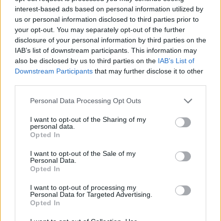
interest-based ads based on personal information utilized by
6
03.02.2020, 12:38
us or personal information disclosed to third parties prior to
Η Ελευθερία του GNTM πήγε για ποτό με τις πιτζάμες
your opt-out. You may separately opt-out of the further
της
disclosure of your personal information by third parties on the
Έδωσε και συνέντευξη σε εκπομπή
IAB’s list of downstream participants. This information may
also be disclosed by us to third parties on the
IAB’s List of
Downstream Participants
that may further disclose it to other
third parties.
Please note that this website/app uses one or more Google
Personal Data Processing Opt Outs
services and may gather and store information including but
not limited to your visit or usage behaviour. You may click to
I want to opt-out of the Sharing of my
personal data.
grant or deny consent to Google and its third-party tags to
Opted In
use your data for below specified purposes in below Google
consent section.
I want to opt-out of the Sale of my
Personal Data.
Opted In
I want to opt-out of processing my
Personal Data for Targeted Advertising.
Opted In