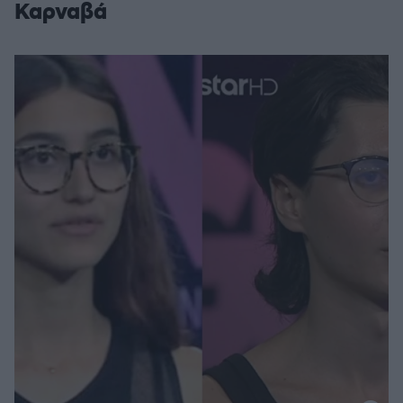
Καρναβά