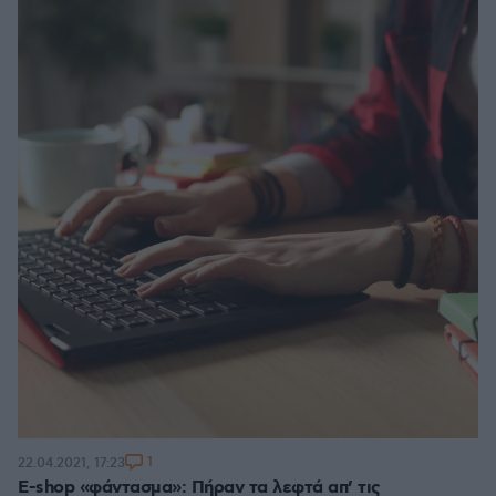
1
22.04.2021, 17:23
E-shop «φάντασμα»: Πήραν τα λεφτά απ’ τις