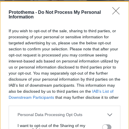
Protothema -
Do Not Process My Personal
Information
If you wish to opt-out of the sale, sharing to third parties, or
processing of your personal or sensitive information for
30.01.2023, 17:14
targeted advertising by us, please use the below opt-out
Αύξηση εσόδων για πάνω από τα μισά ελληνικά e-shop
section to confirm your selection. Please note that after your
μόδας το 2022, σύμφωνα με έρευνα
opt-out request is processed you may continue seeing
interest-based ads based on personal information utilized by
Ο πληθωρισμός αποτέλεσε την περασμένη χρονιά
us or personal information disclosed to third parties prior to
κορυφαία πρόκληση για τα ηλεκτρονικά καταστήματα
your opt-out. You may separately opt-out of the further
μόδας
disclosure of your personal information by third parties on the
IAB’s list of downstream participants. This information may
also be disclosed by us to third parties on the
IAB’s List of
Downstream Participants
that may further disclose it to other
third parties.
Please note that this website/app uses one or more Google
Personal Data Processing Opt Outs
services and may gather and store information including but
not limited to your visit or usage behaviour. You may click to
I want to opt-out of the Sharing of my