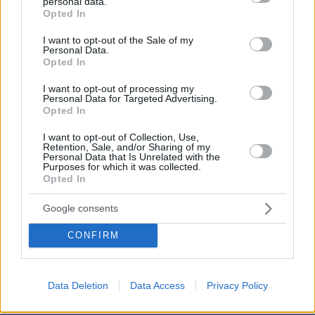
personal data.
grant or deny consent to Google and its third-party tags to
Opted In
use your data for below specified purposes in below Google
consent section.
I want to opt-out of the Sale of my
Personal Data.
Opted In
I want to opt-out of processing my
Personal Data for Targeted Advertising.
Opted In
I want to opt-out of Collection, Use,
Retention, Sale, and/or Sharing of my
Personal Data that Is Unrelated with the
Purposes for which it was collected.
Opted In
Google consents
1
09.10.2022, 09:29
Μοιρασμένη η εμπορική κίνηση σε e-shop και φυσικά
CONFIRM
καταστήματα μετά την πανδημία
Οι επιχειρήσεις θα πρέπει να βελτιώσουν το επίπεδο
εξυπηρέτησης και να αναβαθμίσουν την εμπειρία του
Data Deletion
Data Access
Privacy Policy
πελάτη, τόσο στα φυσικά καταστήματα, όσο και στα
online κανάλια, λέει ειδικός