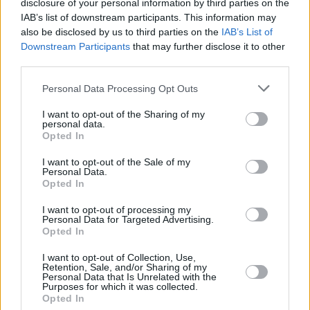
disclosure of your personal information by third parties on the
IAB’s list of downstream participants. This information may
also be disclosed by us to third parties on the
IAB’s List of
Downstream Participants
that may further disclose it to other
third parties.
Please note that this website/app uses one or more Google
Personal Data Processing Opt Outs
32
18.02.2019, 21:47
services and may gather and store information including but
Η πρώτη «πολιτική» παρέμβαση της Μέγκαν Μαρκλ:
not limited to your visit or usage behaviour. You may click to
I want to opt-out of the Sharing of my
Ζητά περισσότερες μαύρες καθηγήτριες στα
personal data.
grant or deny consent to Google and its third-party tags to
Opted In
πανεπιστήμια
use your data for below specified purposes in below Google
Με μητέρα Αφροαμερικανή η δούκισσα του Σάσεξ
consent section.
I want to opt-out of the Sale of my
Personal Data.
στηρίζει το κίνημα για την καταπολέμηση του
Opted In
ρατσισμού στα πανεπιστήμια και την προώθηση των
μαύρων γυναικών σε ακαδημαϊκές θέσεις
I want to opt-out of processing my
Personal Data for Targeted Advertising.
Opted In
I want to opt-out of Collection, Use,
Retention, Sale, and/or Sharing of my
Personal Data that Is Unrelated with the
Purposes for which it was collected.
Opted In