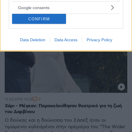
Google consents
CONFIRM
Data Deletion
Data Access
Privacy Policy
2
13.02.2019, 14:33
Χάρι - Μέγκαν: Παρακολούθησαν θεατρικό για τη ζωή
του Δαρβίνου
Ο δούκας και η δούκισσα του Σάσεξ ήταν οι
τιμώμενοι καλεσμένοι στην πρεμιέρα του "The Wider