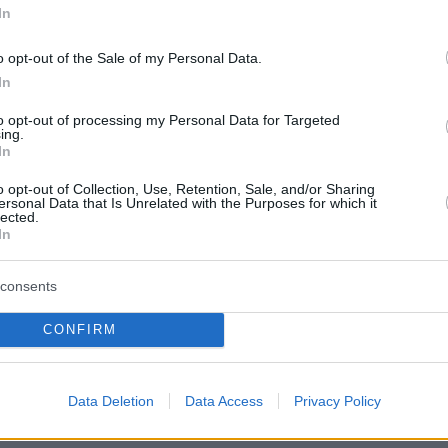
In
 σε Αθήνα και Θεσσαλονίκη -
 εξυπηρετούνται οι
o opt-out of the Sale of my Personal Data.
In
γούμενοι
to opt-out of processing my Personal Data for Targeted
ing.
ορολογικών Διαδικασιών και Εξυπηρετήσεων, τα
In
λογίας Κεφαλαίου, τα Κέντρα Βεβαίωσης και
αι οι Υπηρεσίες Φορολογικής Εξυπηρέτησης
o opt-out of Collection, Use, Retention, Sale, and/or Sharing
ύν τις υπηρεσίες των ΔΟΥ
ersonal Data that Is Unrelated with the Purposes for which it
lected.
In
6
ρώνονται οι ενσωματώσεις
consents
α φορολογικά κέντρα Αττικής
CONFIRM
σσαλονίκης
Data Deletion
Data Access
Privacy Policy
ται η εξυπηρέτηση των φορολογούμενων στις
Φορολογικής Εξυπηρέτησης