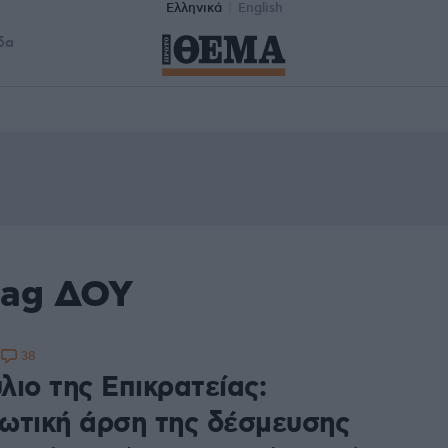
Ελληνικά
English
δα
tag ΔΟΥ
38
8
ιο της Επικρατείας:
ωτική άρση της δέσμευσης