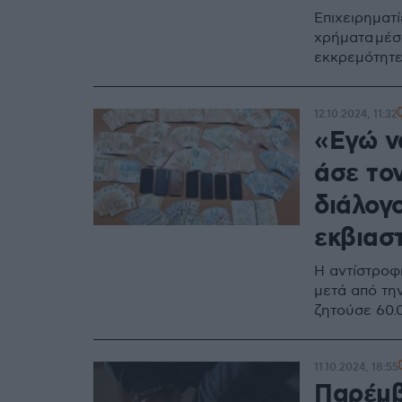
Επιχειρηματ
χρήματα μέσ
εκκρεμότητε
12.10.2024, 11:32
«Εγώ ν
άσε το
διάλογ
εκβιασ
Η αντίστροφ
μετά από τη
ζητούσε 60.
11.10.2024, 18:55
Παρέμβ