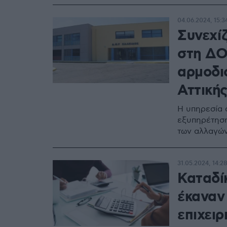
04.06.2024, 15:3
Συνεχί
στη ΔΟ
αρμοδι
Αττική
Η υπηρεσία σ
εξυπηρέτηση
των αλλαγώ
31.05.2024, 14:2
Καταδί
έκαναν 
επιχειρ