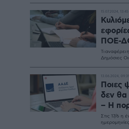
15.07.2024, 13:45
Κυλιόμε
εφορίε
ΠΟΕ-Δ
Τι αναφέρει
Δημόσιες Οι
13.06.2024, 09:3
Ποιες 
δεν θα 
– Η πο
Στις 17/6 η
ημερομηνίες