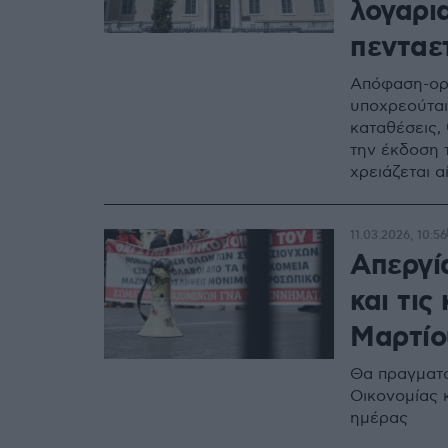
λογαρι
πενταε
Απόφαση-ορό
υποχρεούται
καταθέσεις,
την έκδοση 
χρειάζεται 
ενημέρωση 
11.03.2026, 10:56
Aπεργί
και τις
Μαρτίο
Θα πραγματο
Οικονομίας κ
ημέρας