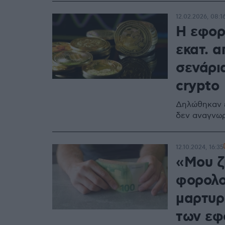
12.02.2026, 08:1
Η εφορ
εκατ. 
σενάρι
crypto
Δηλώθηκαν έ
δεν αναγνωρ
12.10.2024, 16:35
«Μου ζ
φορολο
μαρτυρί
των εφ