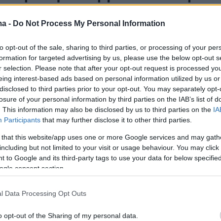
τών της Κέρκυρας
ma -
Do Not Process My Personal Information
ν τα περιουσιακά στοιχεία των εμπλεκομένων -
 πέντε συλλήψεις
to opt-out of the sale, sharing to third parties, or processing of your per
formation for targeted advertising by us, please use the below opt-out s
r selection. Please note that after your opt-out request is processed y
266
eing interest-based ads based on personal information utilized by us or
ς να μην σε ελέγξουμε, θα
disclosed to third parties prior to your opt-out. You may separately opt-
losure of your personal information by third parties on the IAB’s list of
εις» - Χειροπέδες σε
. This information may also be disclosed by us to third parties on the
IA
υθυντή ΔΟΥ και ελεγκτές που
Participants
that may further disclose it to other third parties.
 that this website/app uses one or more Google services and may gath
αν στην Κέρκυρα
including but not limited to your visit or usage behaviour. You may click 
 to Google and its third-party tags to use your data for below specifi
ρήματα από φορολογουμένους προκειμένου να
ogle consent section.
τραβά μάτια
l Data Processing Opt Outs
250
3
υν όλα στις ΔΟΥ, έγιναν
o opt-out of the Sharing of my personal data.