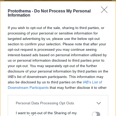
Protothema -
Do Not Process My Personal
Information
52
04.08.2020, 15:32
Τζορτζ Φλόιντ: Το πιο συγκλονιστικό βίντεο από τη
If you wish to opt-out of the sale, sharing to third parties, or
σύλληψή του - «Μη με πυροβολήσετε»
processing of your personal or sensitive information for
Στο βίντεο φαίνεται η σύλληψη του Τζορτζ Φλόιντ
targeted advertising by us, please use the below opt-out
από τη στιγμή που οι αστυνομικοί πλησιάζουν το
section to confirm your selection. Please note that after your
αυτοκίνητό του και χτυπούν το τζάμι του οδηγού
opt-out request is processed you may continue seeing
interest-based ads based on personal information utilized by
us or personal information disclosed to third parties prior to
your opt-out. You may separately opt-out of the further
disclosure of your personal information by third parties on the
IAB’s list of downstream participants. This information may
also be disclosed by us to third parties on the
IAB’s List of
Downstream Participants
that may further disclose it to other
third parties.
Please note that this website/app uses one or more Google
Personal Data Processing Opt Outs
services and may gather and store information including but
not limited to your visit or usage behaviour. You may click to
I want to opt-out of the Sharing of my