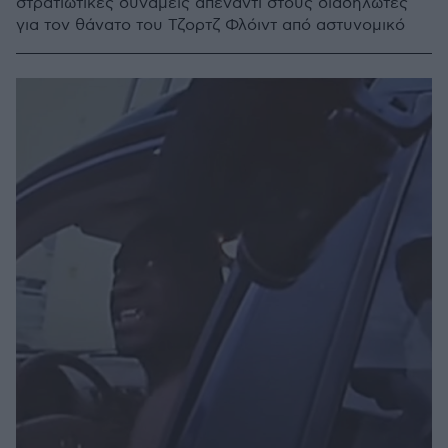
στρατιωτικές δυνάμεις απέναντι στους διαδηλωτές
για τον θάνατο του Τζορτζ Φλόιντ από αστυνομικό