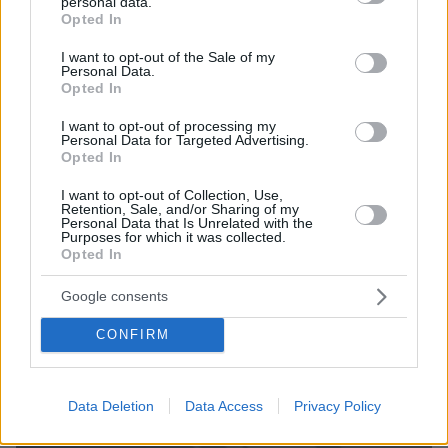
personal data.
grant or deny consent to Google and its third-party tags to
Opted In
use your data for below specified purposes in below Google
consent section.
I want to opt-out of the Sale of my
Personal Data.
Opted In
I want to opt-out of processing my
Personal Data for Targeted Advertising.
Opted In
I want to opt-out of Collection, Use,
Retention, Sale, and/or Sharing of my
Personal Data that Is Unrelated with the
1
16.07.2020, 09:31
Purposes for which it was collected.
Το γόνατό μου γρατζουνίστηκε αλλά θα επιζήσω: Οι
Opted In
αστυνομικοί έκαναν πλάκα πάνω από τον αναίσθητο
Τζορτζ Φλόιντ
Google consents
Συγκλονίζουν οι πληροφορίες από τα νέα βίντεο για
CONFIRM
όσα συνέβησαν στη Μινεάπολη τον Μάιο
Data Deletion
Data Access
Privacy Policy