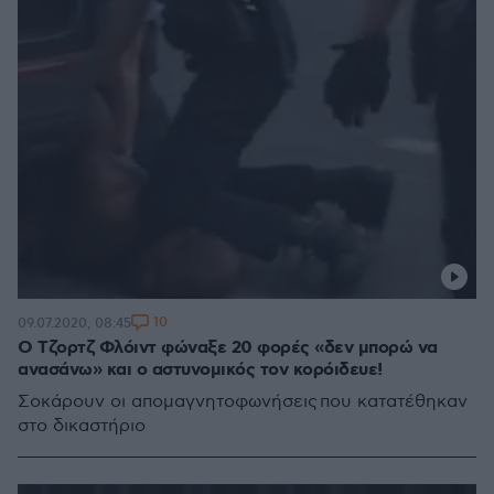
10
09.07.2020, 08:45
Ο Τζορτζ Φλόιντ φώναξε 20 φορές «δεν μπορώ να
ανασάνω» και ο αστυνομικός τον κορόιδευε!
Σοκάρουν οι απομαγνητοφωνήσεις που κατατέθηκαν
στο δικαστήριο