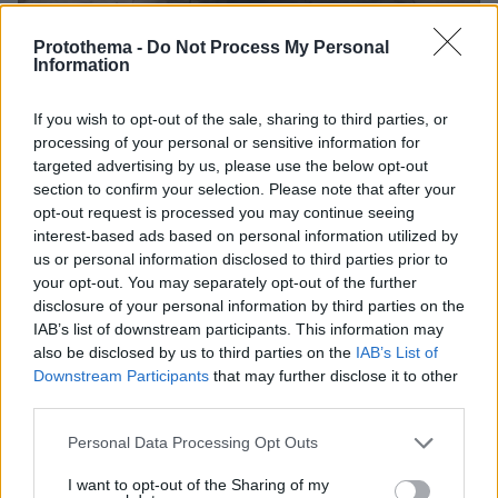
31.10.2022, 06:38
Protothema -
Do Not Process My Personal
Δήμος Αθηναίων: Μειώνονται τα δημοτικά τέλη
Information
καθαριότητας και φωτισμού για το 2023
«Κούρεμα» 5% από τον Δήμο Αθηναίων μετά από
If you wish to opt-out of the sale, sharing to third parties, or
παρέμβαση της ΠΟΜΙΔΑ -Το όφελος για τους
processing of your personal or sensitive information for
λογαριασμούς ηλεκτρικού ρεύματος
targeted advertising by us, please use the below opt-out
section to confirm your selection. Please note that after your
opt-out request is processed you may continue seeing
interest-based ads based on personal information utilized by
us or personal information disclosed to third parties prior to
your opt-out. You may separately opt-out of the further
disclosure of your personal information by third parties on the
IAB’s list of downstream participants. This information may
also be disclosed by us to third parties on the
IAB’s List of
Downstream Participants
that may further disclose it to other
third parties.
Please note that this website/app uses one or more Google
Personal Data Processing Opt Outs
services and may gather and store information including but
not limited to your visit or usage behaviour. You may click to
I want to opt-out of the Sharing of my