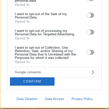
personal data.
grant or deny consent to Google and its third-party tags to
Opted In
use your data for below specified purposes in below Google
consent section.
I want to opt-out of the Sale of my
Personal Data.
Opted In
I want to opt-out of processing my
Personal Data for Targeted Advertising.
Opted In
14
29.10.2022, 09:11
I want to opt-out of Collection, Use,
Οριζόντια μείωση δημοτικών τελών κατά 5%
Retention, Sale, and/or Sharing of my
Personal Data that Is Unrelated with the
προανήγγειλε ο Μπακογιάννης
Purposes for which it was collected.
Opted In
Η μείωση θα είναι οριζόντια για όλους τους
Αθηναίους
Google consents
CONFIRM
Data Deletion
Data Access
Privacy Policy