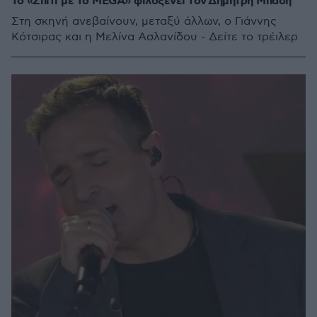
Το «Σπίτι με το MEGA» φιλοξενεί τον Δημήτρη Μπάση
Στη σκηνή ανεβαίνουν, μεταξύ άλλων, ο Γιάννης
Κότσιρας και η Μελίνα Ασλανίδου - Δείτε το τρέιλερ