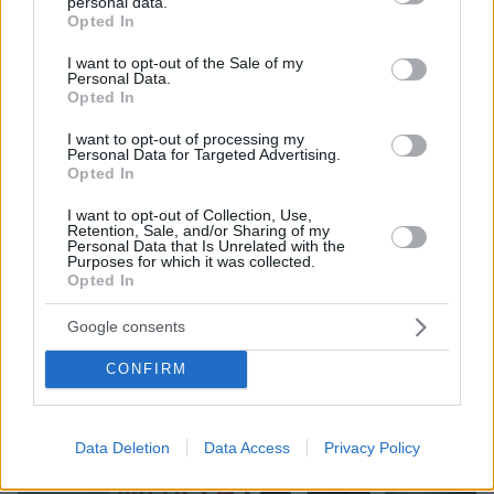
personal data.
grant or deny consent to Google and its third-party tags to
Opted In
use your data for below specified purposes in below Google
consent section.
I want to opt-out of the Sale of my
Personal Data.
Opted In
I want to opt-out of processing my
18.12.2023, 21:50
Personal Data for Targeted Advertising.
Δημήτρης Μπάσης: Ο πατέρας μου δεν ήθελε να
Opted In
ασχοληθώ με το τραγούδι, δεν ήθελε να φύγω από το
χωριό
I want to opt-out of Collection, Use,
Retention, Sale, and/or Sharing of my
«Τον θαύμαζα πάρα πολύ και είχαμε μια ιδιαίτερη
Personal Data that Is Unrelated with the
Purposes for which it was collected.
σχέση» είπε ο τραγουδιστής
Opted In
Google consents
CONFIRM
Data Deletion
Data Access
Privacy Policy