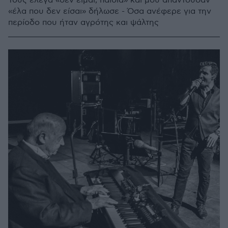
Τους έλεγα «δεν είμαι, παιδιά» και μου απαντούσαν
«έλα που δεν είσαι» δήλωσε - Όσα ανέφερε για την
περίοδο που ήταν αγρότης και ψάλτης