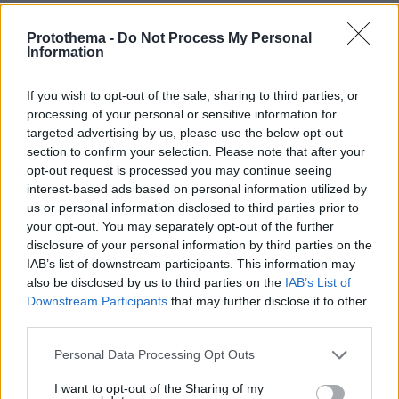
Δημήτρης Μπάσης για τα παιδιά του: Συνειδητοποίησα
ότι έχω χάσει πολύτιμο χρόνο από το μεγάλωμά τους
Protothema -
Do Not Process My Personal
Information
Προσπαθώ να καλύψω το χαμένο έδαφος, ό, τι έχω
χάσει στη μικρή τους ηλικία, δήλωσε ο τραγουδιστής
If you wish to opt-out of the sale, sharing to third parties, or
processing of your personal or sensitive information for
targeted advertising by us, please use the below opt-out
section to confirm your selection. Please note that after your
opt-out request is processed you may continue seeing
interest-based ads based on personal information utilized by
us or personal information disclosed to third parties prior to
your opt-out. You may separately opt-out of the further
disclosure of your personal information by third parties on the
IAB’s list of downstream participants. This information may
also be disclosed by us to third parties on the
IAB’s List of
Downstream Participants
that may further disclose it to other
third parties.
Please note that this website/app uses one or more Google
Personal Data Processing Opt Outs
services and may gather and store information including but
not limited to your visit or usage behaviour. You may click to
I want to opt-out of the Sharing of my