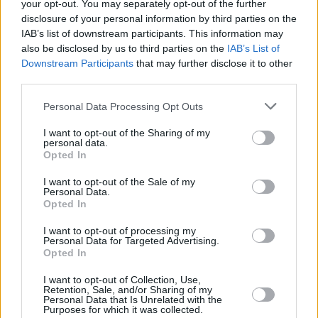
προηγούμενα χρόνια της πανδημίας, όμως δεν
your opt-out. You may separately opt-out of the further
έφτασε τα επίπεδα του 2019 αυτότο καλοκαίρι
disclosure of your personal information by third parties on the
IAB’s list of downstream participants. This information may
also be disclosed by us to third parties on the
IAB’s List of
Downstream Participants
that may further disclose it to other
third parties.
Please note that this website/app uses one or more Google
Personal Data Processing Opt Outs
services and may gather and store information including but
not limited to your visit or usage behaviour. You may click to
I want to opt-out of the Sharing of my
personal data.
grant or deny consent to Google and its third-party tags to
Opted In
use your data for below specified purposes in below Google
consent section.
I want to opt-out of the Sale of my
Personal Data.
Opted In
I want to opt-out of processing my
Personal Data for Targeted Advertising.
Opted In
I want to opt-out of Collection, Use,
Retention, Sale, and/or Sharing of my
Personal Data that Is Unrelated with the
Purposes for which it was collected.