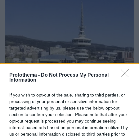
Protothema -
Do Not Process My Personal
Information
If you wish to opt-out of the sale, sharing to third parties, or
processing of your personal or sensitive information for
targeted advertising by us, please use the below opt-out
23.08.2022, 13:49
section to confirm your selection. Please note that after your
Ελάχιστα κενά δωμάτια στα ξενοδοχεία της
opt-out request is processed you may continue seeing
Θεσσαλονίκης ενόψει ΔΕΘ
interest-based ads based on personal information utilized by
Η Θεσσαλονίκη κινήθηκε πολύ καλύτερα από τα
us or personal information disclosed to third parties prior to