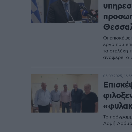
υπηρεσ
προσωπ
Θεσσαλ
Οι επισκέψε
έργο που επι
τα στελέχη 
αναφέρει ο
05.09.2025, 16:5
Επισκέ
φιλοξε
«φυλακ
Το πρόγραμμ
Δομή Δράμας