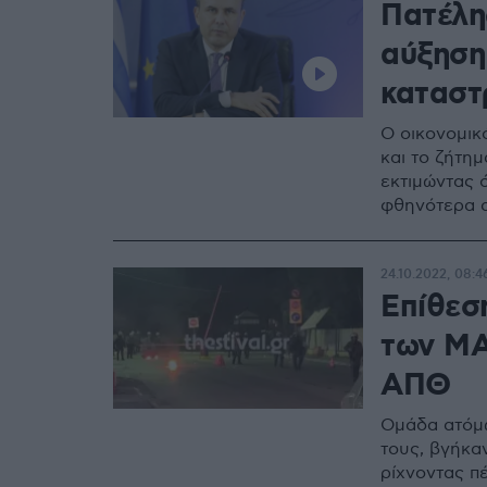
Πατέλης
αύξηση
καταστ
Ο οικονομικ
και το ζήτη
εκτιμώντας ό
φθηνότερα 
24.10.2022, 08:4
Επίθεσ
των ΜΑ
ΑΠΘ
Ομάδα ατόμω
τους, βγήκα
ρίχνοντας π