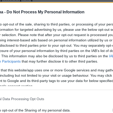
λος της εβδομάδας η ψήφιση της ρύθμισης που
ma -
Do Not Process My Personal Information
 τους εργαζόμενους μισθωτούς του ιδιωτικού τομέα
to opt-out of the sale, sharing to third parties, or processing of your per
254
0
formation for targeted advertising by us, please use the below opt-out s
πές για επαγγελματίες και
r selection. Please note that after your opt-out request is processed y
eing interest-based ads based on personal information utilized by us or
ρήσεις: Υποχρεωτικά ασφάλιση,
disclosed to third parties prior to your opt-out. You may separately opt-
losure of your personal information by third parties on the IAB’s list of
, POS – Μετρητά μόνο έως
. This information may also be disclosed by us to third parties on the
IA
Participants
that may further disclose it to other third parties.
 that this website/app uses one or more Google services and may gath
ικά τι αλλάζει από 1η Ιανουαρίου του 2024
including but not limited to your visit or usage behaviour. You may click 
 to Google and its third-party tags to use your data for below specifi
ogle consent section.
38
» Μητσοτάκη για
l Data Processing Opt Outs
υθμίσεις - Στο στόχαστρο
o opt-out of the Sharing of my personal data.