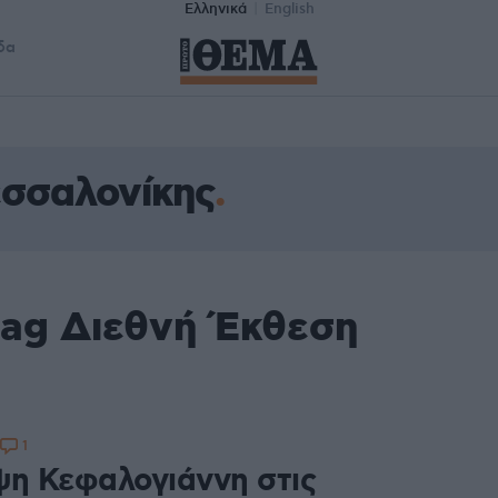
Ελληνικά
English
δα
σσαλονίκης
tag Διεθνή Έκθεση
1
ψη Κεφαλογιάννη στις