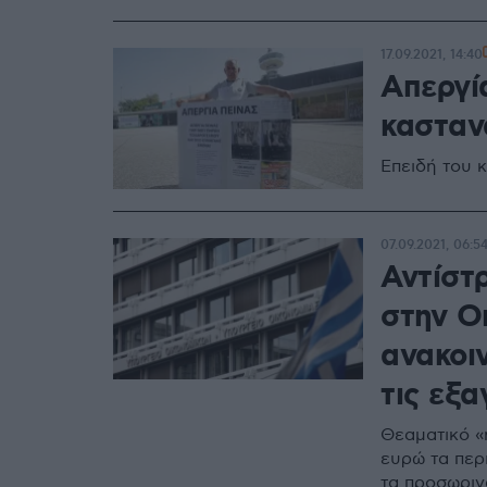
17.09.2021, 14:40
Απεργί
κασταν
Επειδή του 
07.09.2021, 06:5
Αντίστ
στην Οι
ανακοι
τις εξ
Θεαματικό «
ευρώ τα περι
τα προσωριν