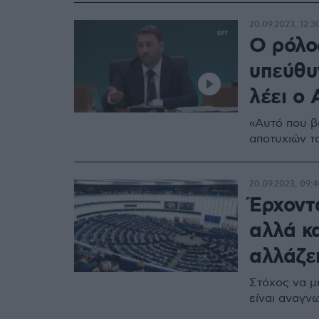
20.09.2023, 12:3
Ο ρόλο
υπεύθυν
λέει ο
«Αυτό που β
αποτυχιών τ
20.09.2023, 09:4
Έρχοντ
αλλά κα
αλλάζε
Στόχος να μη
είναι αναγνω