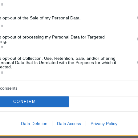
αφυγή και ακρίβεια
In
της καθημερινότητας η κυβέρνηση - Επαναφορά των
o opt-out of the Sale of my Personal Data.
ύξηση κατώτατου μισθού, πάταξη αισχροκέρδειας,
In
 ΕΣΥ - Κατάργηση άνω των 500 νομικών προσώπων -
απονομής της Δικαιοσύνης
to opt-out of processing my Personal Data for Targeted
ing.
In
33
o opt-out of Collection, Use, Retention, Sale, and/or Sharing
νει» το πλαίσιο της ομιλίας
ersonal Data that Is Unrelated with the Purposes for which it
lected.
άκη στη ΔΕΘ - Χωρίς τους
In
 υπουργούς και πανηγυρικό
consents
CONFIRM
 λογική της ενίσχυσης της Πολιτικής Προστασίας -
 σενάρια του ανασχηματισμού
Data Deletion
Data Access
Privacy Policy
39