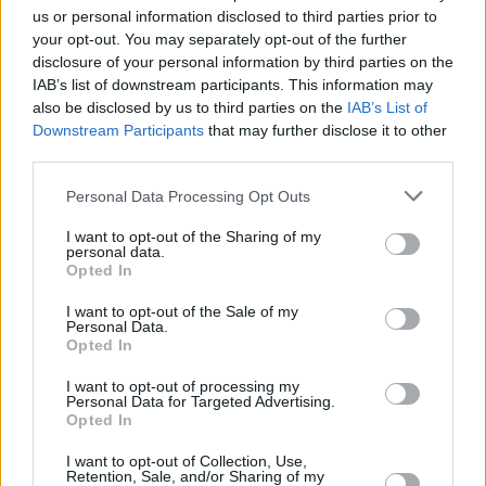
us or personal information disclosed to third parties prior to
your opt-out. You may separately opt-out of the further
disclosure of your personal information by third parties on the
IAB’s list of downstream participants. This information may
also be disclosed by us to third parties on the
IAB’s List of
Downstream Participants
that may further disclose it to other
third parties.
Please note that this website/app uses one or more Google
Personal Data Processing Opt Outs
services and may gather and store information including but
29.06.2022, 14:37
not limited to your visit or usage behaviour. You may click to
I want to opt-out of the Sharing of my
personal data.
Την Παρασκευή η ακρόαση των υποψηφίων προέδρων
grant or deny consent to Google and its third-party tags to
Opted In
ΣτΕ από την Βουλή
use your data for below specified purposes in below Google
consent section.
Μετά την ακρόαση, τα μέλη της Διάσκεψης των
I want to opt-out of the Sale of my
Personal Data.
Προέδρων θα προχωρήσουν σε ψηφοφορία – Ποιοι
Opted In
είναι οι υποψήφιοι
I want to opt-out of processing my
Personal Data for Targeted Advertising.
Opted In
I want to opt-out of Collection, Use,
Retention, Sale, and/or Sharing of my