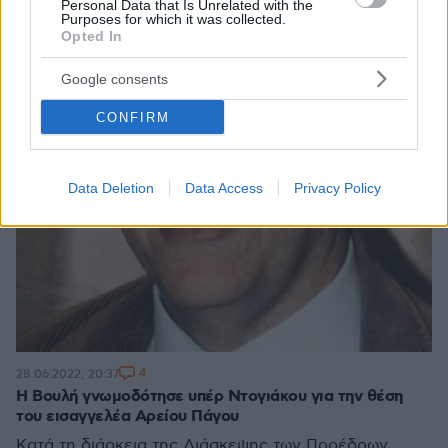
Personal Data that Is Unrelated with the
Purposes for which it was collected.
Opted In
Google consents
CONFIRM
Data Deletion
Data Access
Privacy Policy
4
28.06.2022, 20:37
Η Βουλή γνωμοδότησε υπέρ Ντογιάκου για την θέση
του εισαγγελέα Αρείου Πάγου
Κατά τη διάρκεια της Διάσκεψης των Προέδρων