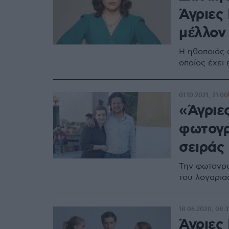
Άγριες 
μέλλον
Η ηθοποιός 
οποίος έχει
01.10.2021, 21:00
«Άγριε
φωτογρ
σειράς
Την φωτογρα
του λογαρια
18.06.2020, 08:3
Άγριες 