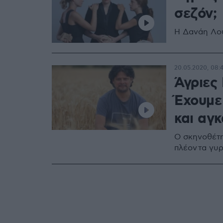
σεζόν;
Η Δανάη Λο
20.05.2020, 08:
Άγριες
Έχουμε 
και αγκ
Ο σκηνοθέτης
πλέον τα γυ