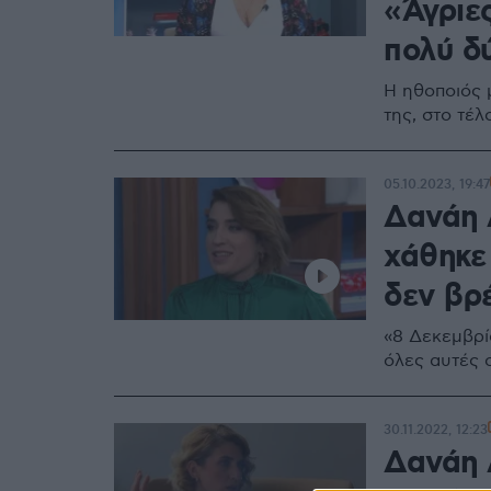
«Άγριε
πολύ δύ
Η ηθοποιός 
της, στο τέλ
05.10.2023, 19:47
Δανάη 
χάθηκε
δεν βρ
«8 Δεκεμβρί
όλες αυτές 
30.11.2022, 12:23
Δανάη 