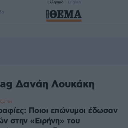
Ελληνικά
English
δα
tag Δανάη Λουκάκη
104
0
αφίες: Ποιοι επώνυμοι έδωσαν
ών στην «Ειρήνη» του