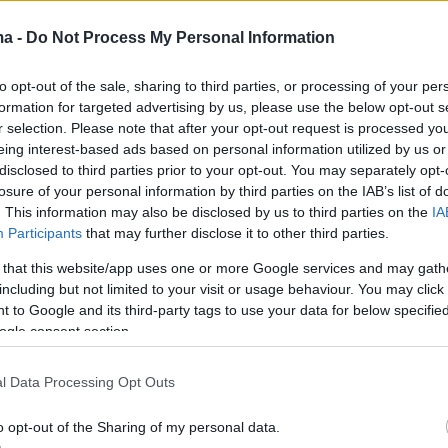
αναν τη ζωή μαύρη»
ma -
Do Not Process My Personal Information
ίλησε για το bullying που έζησε κατά τα παιδικά της
to opt-out of the sale, sharing to third parties, or processing of your per
formation for targeted advertising by us, please use the below opt-out s
r selection. Please note that after your opt-out request is processed y
1
eing interest-based ads based on personal information utilized by us or
Λουκάκη: «Οι καλοί ρόλοι δεν
disclosed to third parties prior to your opt-out. You may separately opt-
αμία σημασία, όταν το κλίμα
losure of your personal information by third parties on the IAB’s list of
. This information may also be disclosed by us to third parties on the
IA
λειά δεν είναι καλό»
Participants
that may further disclose it to other third parties.
 that this website/app uses one or more Google services and may gath
των «Άγριων Μελισσών» αναφέρθηκε στο φινάλε της
including but not limited to your visit or usage behaviour. You may click 
α μελλοντικά της τηλεοπτικά βήματα
 to Google and its third-party tags to use your data for below specifi
ogle consent section.
9
Λουκάκη: «Στο φινάλε των
l Data Processing Opt Outs
ν Μελισσών" το Διαφάνι πρέπει
o opt-out of the Sharing of my personal data.