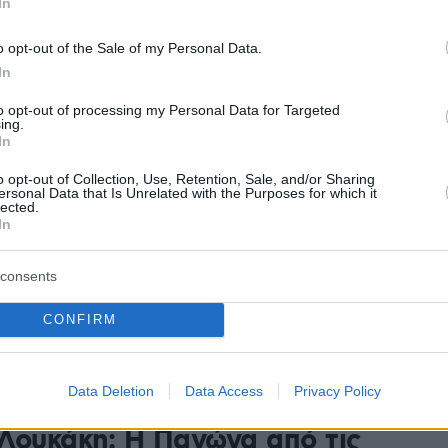
ρτάσει»
In
ήθελα να τιμωρηθεί ο Ακύλας όπως του αξίζει, θέλω
o opt-out of the Sale of my Personal Data.
δικαίωση γιατί τα εγκλήματα του είναι πολλά και
In
νέφερε ανάμεσα σε όσα δήλωσε η ηθοποιός
to opt-out of processing my Personal Data for Targeted
ing.
In
4
Λουκάκη: «Δεν έχω
o opt-out of Collection, Use, Retention, Sale, and/or Sharing
ersonal Data that Is Unrelated with the Purposes for which it
lected.
τοποιήσει ακόμα ότι οι Άγριες
In
ες θα τελειώσουν, θα μου
consents
ν»
CONFIRM
μίλησε για τη δημοφιλή σειρά του ΑΝΤ1, που φτάνει
ς - Δείτε βίντεο
Data Deletion
Data Access
Privacy Policy
7
Λουκάκη: Η Παγώνα από τις