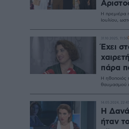
Αριστο
Η πρεμιέρα 
Ιουλίου, ωσ
31.10.2025, 11:50
Έχει σ
χαιρετή
πάρα π
Η ηθοποιός π
θαυμασμού π
14.05.2024, 22:4
Η Δανά
ήταν το