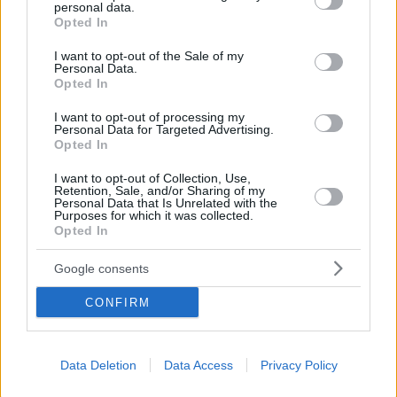
personal data.
grant or deny consent to Google and its third-party tags to
Opted In
use your data for below specified purposes in below Google
consent section.
I want to opt-out of the Sale of my
Personal Data.
Opted In
I want to opt-out of processing my
Personal Data for Targeted Advertising.
Opted In
I want to opt-out of Collection, Use,
Retention, Sale, and/or Sharing of my
Personal Data that Is Unrelated with the
15
23.07.2019, 08:53
Purposes for which it was collected.
«Μοντέλο Creta Farms» για να διασωθούν άλλες 170
Opted In
μεγάλες επιχειρήσεις
Google consents
Ομάδα εργασίας του Υπουργείου Ανάπτυξης έχει
καταρτίσει σχετικό φάκελο
CONFIRM
Data Deletion
Data Access
Privacy Policy