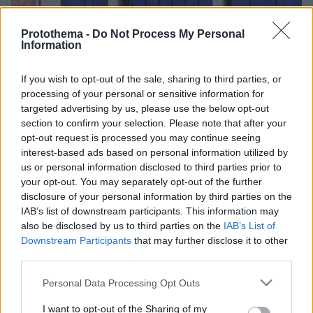
Protothema -
Do Not Process My Personal
Information
If you wish to opt-out of the sale, sharing to third parties, or
25.07.2019, 10:19
processing of your personal or sensitive information for
Τέσσερις οι διεκδικητές της Creta Farms
targeted advertising by us, please use the below opt-out
Ως το τέλος της εβδομάδας η τοποθέτηση CRO από
section to confirm your selection. Please note that after your
την ΕΥ
opt-out request is processed you may continue seeing
interest-based ads based on personal information utilized by
us or personal information disclosed to third parties prior to
your opt-out. You may separately opt-out of the further
disclosure of your personal information by third parties on the
IAB’s list of downstream participants. This information may
also be disclosed by us to third parties on the
IAB’s List of
Downstream Participants
that may further disclose it to other
third parties.
Please note that this website/app uses one or more Google
Personal Data Processing Opt Outs
services and may gather and store information including but
not limited to your visit or usage behaviour. You may click to
I want to opt-out of the Sharing of my