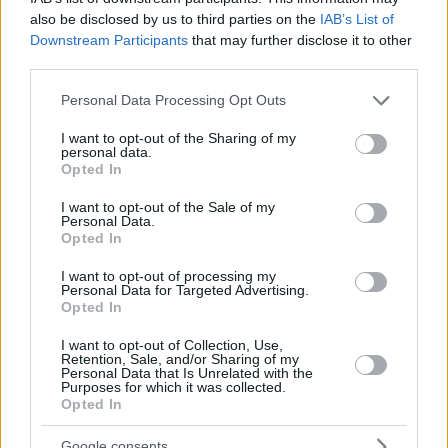
also be disclosed by us to third parties on the
IAB’s List of
Downstream Participants
that may further disclose it to other
third parties.
Please note that this website/app uses one or more Google
22.10.2021, 09:08
Personal Data Processing Opt Outs
services and may gather and store information including but
Ποιος θα είναι ο νέος πρόεδρος της Bundesbank;
not limited to your visit or usage behaviour. You may click to
I want to opt-out of the Sharing of my
Τα σενάρια διαδοχής του Γενς Βάιντμαν είναι πολλά -
personal data.
grant or deny consent to Google and its third-party tags to
Opted In
Θα αναλάβει για πρώτη φορά γυναίκα την προεδρία
use your data for below specified purposes in below Google
της γερμανικής Ομοσπονδιακής Τράπεζας;
consent section.
I want to opt-out of the Sale of my
Personal Data.
Opted In
I want to opt-out of processing my
Personal Data for Targeted Advertising.
Opted In
I want to opt-out of Collection, Use,
Retention, Sale, and/or Sharing of my
Personal Data that Is Unrelated with the
Purposes for which it was collected.
Opted In
Google consents