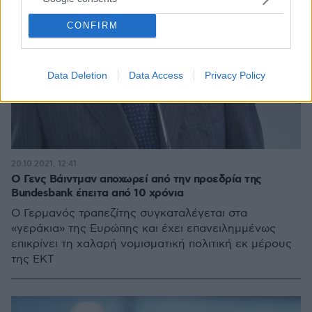
CONFIRM
Data Deletion
Data Access
Privacy Policy
20.10.2021, 12:41
Ο Γενς Βάιντμαν αποχωρεί από την προεδρία της
Bundesbank έπειτα από 10 χρόνια
Ο Γερμανός τραπεζίτης συγκαταλέγεται στα
«γεράκια» της Ευρώπης και έχει επανειλημμένως
επικρίνει τη χαλαρή νομισματική πολιτική εκ μέρους
της ΕΚΤ