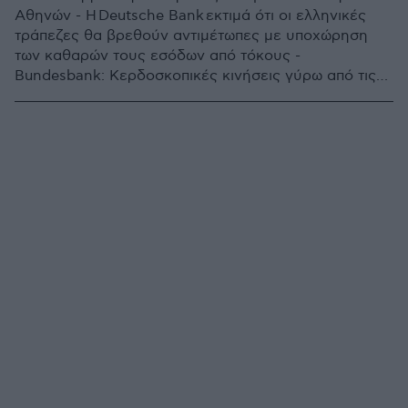
Αθηνών - Η Deutsche Bank εκτιμά ότι οι ελληνικές
τράπεζες θα βρεθούν αντιμέτωπες με υποχώρηση
των καθαρών τους εσόδων από τόκους -
Bundesbank: Κερδοσκοπικές κινήσεις γύρω από τις
ελληνικές τράπεζες, οι οποίες όλο και φορτώνονται
με μη εξυπηρετούμενα δάνεια - Bloomberg: Το
ελληνικό τραπεζικό σύστημα έχει «κολλήσει» σε
καθοδική πορεία