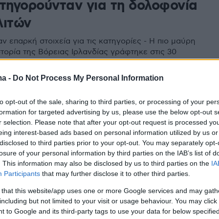
ατηγορούνταν για τη δολοφονία
λιτών
 επαρκή στοιχεία για τις κατηγορίες - Η πιο μαύρη
στορία της Βόρειας Ιρλανδίας γράφτηκε στις 30
1972 - Τα γεγονότα που έβγαλαν 15.000 κόσμο στους
 ο αγώνας των οικογενειών των θυμάτων για δικαίωση
ma -
Do Not Process My Personal Information
to opt-out of the sale, sharing to third parties, or processing of your per
1
5
formation for targeted advertising by us, please use the below opt-out s
νη Κυριακή: Συνεχίζεται η δίκη
r selection. Please note that after your opt-out request is processed y
τρατιώτη Φ» που κατηγορείται
eing interest-based ads based on personal information utilized by us or
disclosed to third parties prior to your opt-out. You may separately opt-
 δολοφονία δύο διαδηλωτών στο
losure of your personal information by third parties on the IAB’s list of
. This information may also be disclosed by us to third parties on the
IA
- Θα εξεταστούν καταθέσεις
Participants
that may further disclose it to other third parties.
ρων
 that this website/app uses one or more Google services and may gath
including but not limited to your visit or usage behaviour. You may click 
Πάτρικ Λιντς δήλωσε ότι οι καταθέσεις των
 to Google and its third-party tags to use your data for below specifi
ν μαρτύρων μπορούν να υποβληθούν ως αποδεικτικά