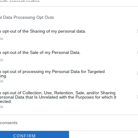
ogle consent section.
 να τεκμηριωθεί ότι ο «Στρατιώτης Φ.» πυροβόλησε
ι συνέβη τη «Ματωμένη Κυριακή» - Η ακροαματική
l Data Processing Opt Outs
ναμένεται να συνεχιστεί το μεσημέρι της
ς
o opt-out of the Sharing of my personal data.
In
1
0
 και εκδηλώσεις για τα 50
o opt-out of the Sale of my Personal Data.
 από τη «Ματωμένη Κυριακή»
In
ντοντέρι
to opt-out of processing my Personal Data for Targeted
ing.
In
έθεσε και ο πρωθυπουργός της Ιρλανδίας –
 μέχρι και σήμερα εξακολουθούν να ζητούν τη δίωξη
o opt-out of Collection, Use, Retention, Sale, and/or Sharing
ν που σκότωσαν τους δικούς τους
ersonal Data that Is Unrelated with the Purposes for which it
lected.
In
consents
CONFIRM