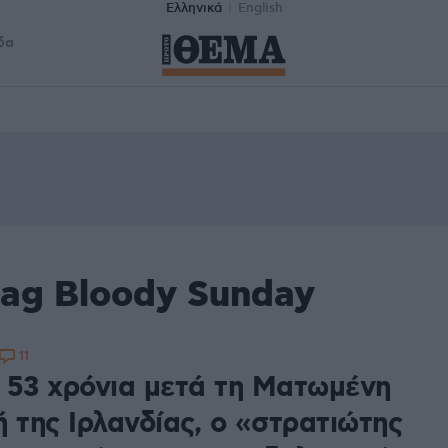
Ελληνικά
English
δα
tag Bloody Sunday
11
 53 χρόνια μετά τη Ματωμένη
 της Ιρλανδίας, ο «στρατιώτης