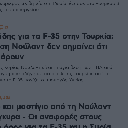
καριέρας με θητεία στη Ρωσία, έφτασε στο νούμερο 3
ας του υπουργείου
13
δης για τα F-35 στην Τουρκία:
ση Νούλαντ δεν σημαίνει ότι
πάρουν
ς κυρίας Νούλαντ είναι η πάγια θέση των ΗΠΑ από
τιγμή που οδήγησε στο block της Τουρκίας από το
α τα F-35, τονίζει ο υπουργός Υγείας
58
9
 και μαστίγιο από τη Νούλαντ
γκυρα - Οι αναφορές στους
 όρος για τα F-35 και η Συρία