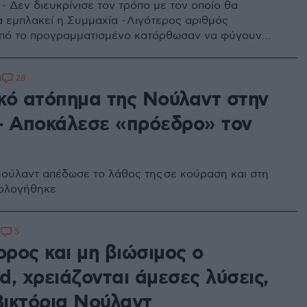
- Δεν διευκρίνισε τον τρόπο με τον οποίο θα
 εμπλακεί η Συμμαχία - Λιγότερος αριθμός
πό το προγραμματισμένο κατόρθωσαν να φύγουν
 τη Μαριούπολη
28
8
κό ατόπημα της Νούλαντ στην
- Αποκάλεσε «πρόεδρο» τον
Νούλαντ απέδωσε το λάθος της σε κούραση και στη
πολογήθηκε
5
2
ρος και μη βιώσιμος ο
, χρειάζονται άμεσες λύσεις,
Βικτόρια Νούλαντ