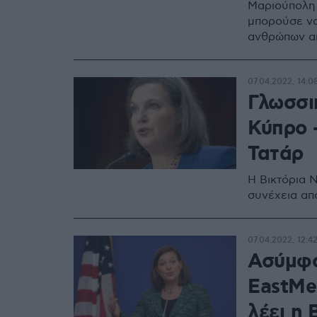
Μαριούπολη 
μπορούσε να
ανθρώπων α
σήμερα από
07.04.2022, 14:0
Γλωσσι
Κύπρο 
Τατάρ
Η Βικτόρια 
συνέχεια α
07.04.2022, 12:4
Ασύμφο
EastMed
λέει η 