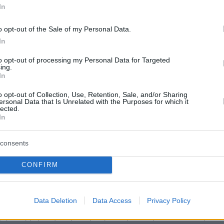
ρά της Ζαχάροβα κατά της
In
ς: Σας βοηθήσαμε να
o opt-out of the Sale of my Personal Data.
θερωθείτε και εσείς απελάσατε
In
 διπλωμάτες
to opt-out of processing my Personal Data for Targeted
ing.
ς του ρωσικού υπουργείου Εξωτερικών επισημαίνει
In
δεν διαθέτει διπλωματικές σχέσεις με τη Μόσχα –
καμε ποτέ να βοηθήσουμε τους Έλληνες φίλους
o opt-out of Collection, Use, Retention, Sale, and/or Sharing
ersonal Data that Is Unrelated with the Purposes for which it
, υπενθυμίζοντας τη βοήθεια στις φωτιές
lected.
In
5
04
consents
μμαχοι του ΝΑΤΟ μπορούν να
ούν στην απομάκρυνση αμάχων
CONFIRM
 Μαριούπολη» είπε η Νούλαντ
Data Deletion
Data Access
Privacy Policy
τρια υπουργός Εξωτερικών των ΗΠΑ κατηγόρησε
 για τη μη ασφαλή απομάκρυνση των αμάχων από τη