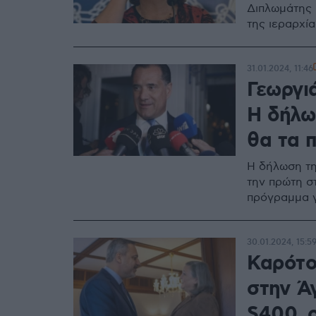
Διπλωμάτης 
της ιεραρχί
31.01.2024, 11:46
Γεωργιά
Η δήλω
θα τα 
Η δήλωση τη
την πρώτη σ
πρόγραμμα γι
30.01.2024, 15:5
Καρότο
στην Ά
S400, ο