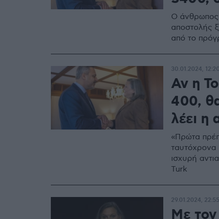
Ο άνθρωπος 
αποστολής ξ
από το πρόγ
30.01.2024, 12:2
Αν η Το
400, θ
λέει η
«Πρώτα πρέπ
ταυτόχρονα 
ισχυρή αντι
Turk
29.01.2024, 22:5
Με τον