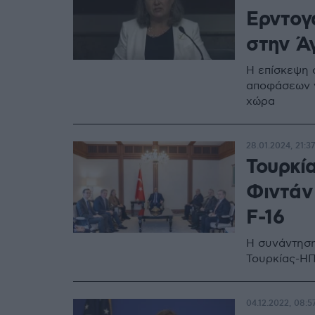
Ερντογ
στην Ά
Η επίσκεψη 
αποφάσεων γ
χώρα
28.01.2024, 21:37
Τουρκί
Φιντάν 
F-16
Η συνάντηση
Τουρκίας-Η
04.12.2022, 08:5