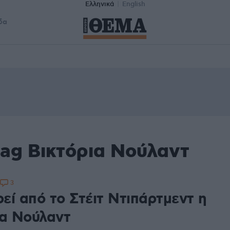
Ελληνικά
English
δα
tag Βικτόρια Νούλαντ
3
εί από το Στέιτ Ντιπάρτμεντ η
ια Νούλαντ