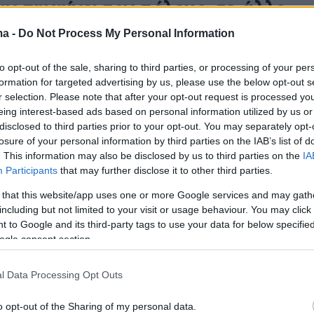
ιν πηγαίνει τον πόλεμο σε άλλο
ο βαρβαρότητας, λέει η
ma -
Do Not Process My Personal Information
ντ
to opt-out of the sale, sharing to third parties, or processing of your per
formation for targeted advertising by us, please use the below opt-out s
λικρινής όταν λέει ότι επιθυμεί ειρηνευτικές
r selection. Please note that after your opt-out request is processed y
 εκτιμά η υφυπουργός Εξωτερικών των ΗΠΑ
eing interest-based ads based on personal information utilized by us or
disclosed to third parties prior to your opt-out. You may separately opt-
losure of your personal information by third parties on the IAB’s list of
1
8
. This information may also be disclosed by us to third parties on the
IA
ηση Δένδια - Νούλαντ για
Participants
that may further disclose it to other third parties.
ία και Ανατολική Μεσόγειο
 that this website/app uses one or more Google services and may gath
including but not limited to your visit or usage behaviour. You may click 
 πραγματοποιήθηκε στο περιθώριο της Γενικής
 to Google and its third-party tags to use your data for below specifi
του ΟΗΕ - Ο Έλληνας ΥΠΕΞ είδε και τον ομόλογό
ogle consent section.
Βόρεια Μακεδονία Μπουγιάρ Οσμάνι
l Data Processing Opt Outs
516
8
o opt-out of the Sharing of my personal data.