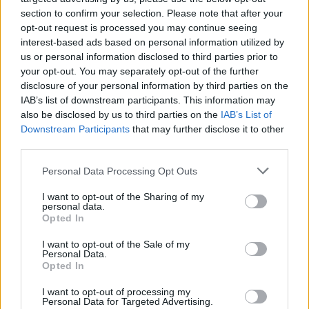
Beach House Restaurant
section to confirm your selection. Please note that after your
Στον ειδυλλιακό κολπίσκο του Μπάλου από το πρωί
opt-out request is processed you may continue seeing
έως αργά το βράδυ
interest-based ads based on personal information utilized by
us or personal information disclosed to third parties prior to
your opt-out. You may separately opt-out of the further
disclosure of your personal information by third parties on the
IAB’s list of downstream participants. This information may
also be disclosed by us to third parties on the
IAB’s List of
Downstream Participants
that may further disclose it to other
third parties.
Please note that this website/app uses one or more Google
Personal Data Processing Opt Outs
services and may gather and store information including but
not limited to your visit or usage behaviour. You may click to
I want to opt-out of the Sharing of my
personal data.
grant or deny consent to Google and its third-party tags to
Opted In
use your data for below specified purposes in below Google
consent section.
I want to opt-out of the Sale of my
Personal Data.
Opted In
I want to opt-out of processing my
Personal Data for Targeted Advertising.