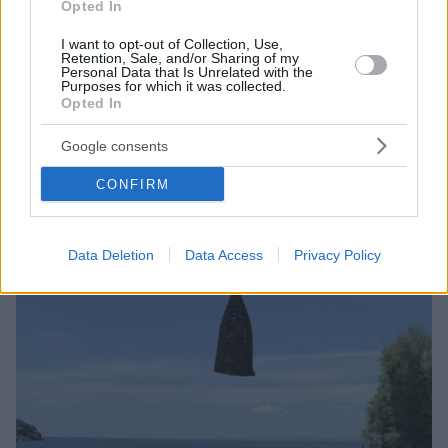
Opted In
I want to opt-out of Collection, Use,
Retention, Sale, and/or Sharing of my
Personal Data that Is Unrelated with the
Purposes for which it was collected.
07.06.2021, 17:30
Opted In
Το ονειρικό Bianco στην Τήνο!
Google consents
Στην παραλία του Μπάλλου, το Bianco μάς καλεί κι
αυτό το καλοκαίρι για ατελείωτες ώρες χαλάρωσης
CONFIRM
και απόλαυσης, προσφέροντας απαράμιλλη τηνιακή
φιλοξενία και γεύσεις που τιμούν τα τοπικά προϊόντα.
Data Deletion
Data Access
Privacy Policy