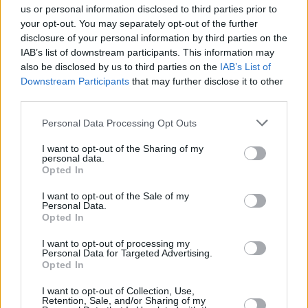
us or personal information disclosed to third parties prior to
your opt-out. You may separately opt-out of the further
disclosure of your personal information by third parties on the
IAB’s list of downstream participants. This information may
also be disclosed by us to third parties on the
IAB’s List of
Downstream Participants
that may further disclose it to other
third parties.
1
10.11.2025, 15:09
Στη Λευκωσία ο Δένδιας, συναντήθηκε με Πάλμα και
Please note that this website/app uses one or more Google
Personal Data Processing Opt Outs
Χριστοδουλίδη - SAFE, συμπαραγωγές και Τουρκία στο
services and may gather and store information including but
επίκεντρο
not limited to your visit or usage behaviour. You may click to
I want to opt-out of the Sharing of my
personal data.
grant or deny consent to Google and its third-party tags to
Δεν μπορεί το SAFE να καταλήγει να ωφελεί κράτη
Opted In
use your data for below specified purposes in below Google
που απειλούν μέλη της Ένωσης, επισήμαναν οι δύο
consent section.
I want to opt-out of the Sale of my
υπουργοί Άμυνας - Έμφαση στην εγχώρια βιομηχανία
Personal Data.
Opted In
I want to opt-out of processing my
Personal Data for Targeted Advertising.
Opted In
I want to opt-out of Collection, Use,
Retention, Sale, and/or Sharing of my