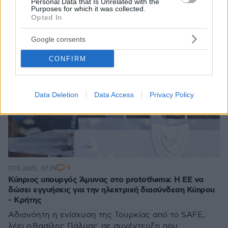
Personal Data that Is Unrelated with the
Purposes for which it was collected.
Opted In
Google consents
CONFIRM
Data Deletion
Data Access
Privacy Policy
9
17.10.2025, 07:39
Κύπριος υπουργός Άμυνας στο protothema: Η ΕΕ να
δώσει εγγυήσεις για την ηλεκτρική διασύνδεση Κύπρου
- Κρήτης
Αδιανόητη η ενίσχυση της Τουρκίας από το SAFE,
λέει ο Βασίλης Πάλμας σε συνέντευξη που