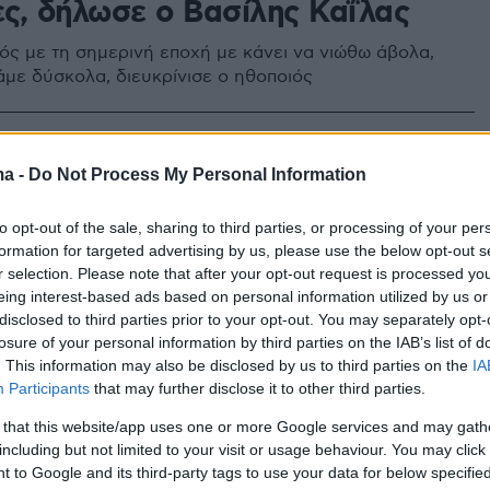
ς, δήλωσε ο Βασίλης Καΐλας
ός με τη σημερινή εποχή με κάνει να νιώθω άβολα,
άμε δύσκολα, διευκρίνισε ο ηθοποιός
ς Καΐλας για Νίκο Ξανθόπουλο:
ma -
Do Not Process My Personal Information
τερος πατέρας μου είναι πολύ
to opt-out of the sale, sharing to third parties, or processing of your per
ς»
formation for targeted advertising by us, please use the below opt-out s
r selection. Please note that after your opt-out request is processed y
καταφέρει γρήγορα να γυρίσει στην οικογένειά του»
eing interest-based ads based on personal information utilized by us or
disclosed to third parties prior to your opt-out. You may separately opt-
α το πρόβλημα υγείας που αντιμετωπίζει ο γνωστός
losure of your personal information by third parties on the IAB’s list of
. This information may also be disclosed by us to third parties on the
IA
Participants
that may further disclose it to other third parties.
 that this website/app uses one or more Google services and may gath
λης Καΐλας έγινε παππούς
including but not limited to your visit or usage behaviour. You may click 
 to Google and its third-party tags to use your data for below specifi
ημα αυτό δεν μπορώ να το περιγράψω σε όποιον δεν