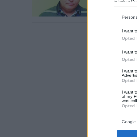
in below Go
το έχει ζήσε
καλό παιδί 
Persona
I want t
Opted 
I want t
Opted 
I want 
Advertis
Opted 
I want t
of my P
was col
Opted 
Google 