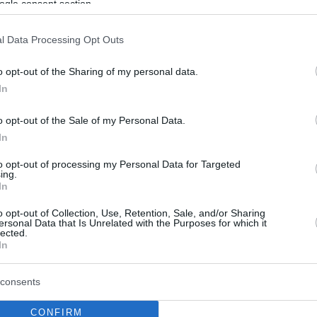
ogle consent section.
ι. Είμαι χαζοπαππούς και δεν το κρύβω», λέει το πιο
του ελληνικού κινηματογράφου
l Data Processing Opt Outs
o opt-out of the Sharing of my personal data.
In
o opt-out of the Sale of my Personal Data.
In
to opt-out of processing my Personal Data for Targeted
ing.
In
o opt-out of Collection, Use, Retention, Sale, and/or Sharing
ersonal Data that Is Unrelated with the Purposes for which it
lected.
In
consents
CONFIRM