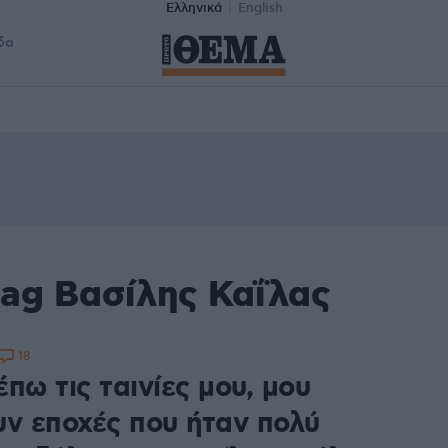
Ελληνικά
English
δα
tag Βασίλης Καΐλας
18
πω τις ταινίες μου, μου
υν εποχές που ήταν πολύ