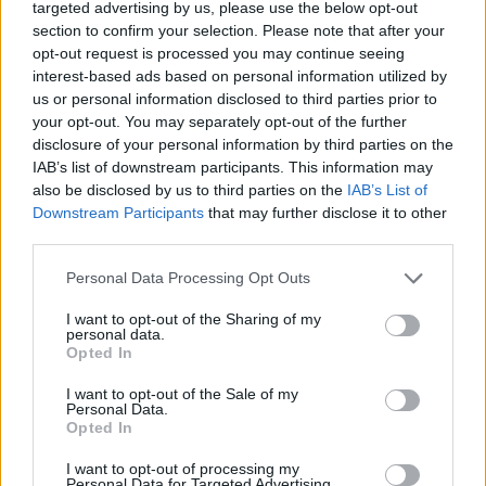
targeted advertising by us, please use the below opt-out
εταιρείας ατζέντηδων που τον εκπροσωπούσε ως
section to confirm your selection. Please note that after your
παίκτη
opt-out request is processed you may continue seeing
interest-based ads based on personal information utilized by
us or personal information disclosed to third parties prior to
your opt-out. You may separately opt-out of the further
disclosure of your personal information by third parties on the
IAB’s list of downstream participants. This information may
also be disclosed by us to third parties on the
IAB’s List of
Downstream Participants
that may further disclose it to other
third parties.
Please note that this website/app uses one or more Google
Personal Data Processing Opt Outs
services and may gather and store information including but
not limited to your visit or usage behaviour. You may click to
I want to opt-out of the Sharing of my
personal data.
grant or deny consent to Google and its third-party tags to
Opted In
use your data for below specified purposes in below Google
consent section.
I want to opt-out of the Sale of my
Personal Data.
Opted In
I want to opt-out of processing my
Personal Data for Targeted Advertising.