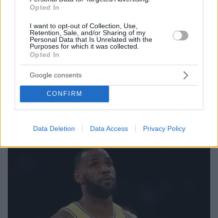
Opted In
I want to opt-out of Collection, Use,
Retention, Sale, and/or Sharing of my
16.08.2022, 19:07
Personal Data that Is Unrelated with the
Purposes for which it was collected.
Έφυγε από τη ζωή ο ατζέντης Γιώργος Δημητρόπουλος
Opted In
που οδήγησε τον Γιάννη Αντετοκούνμπο στο NBA
Ο διάσημος ατζέντης αντιμετώπιζε σοβαρό πρόβλημα
Google consents
υγείας και έχασε τη μάχη για τη ζωή σε ηλικία μόλις
50 ετών - Συλλυπητήριες ανακοινώσεις από
CONFIRM
Ολυμπιακό και Παναθηναϊκό
Data Deletion
Data Access
Privacy Policy