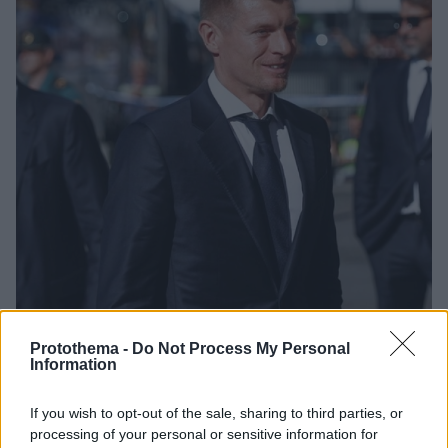
Protothema -
Do Not Process My Personal
Information
19.03.2025, 21:19
Τόνι Κρόος: Επιστρέφει στο ποδόσφαιρο σε
διαφορετικό ρόλο
If you wish to opt-out of the sale, sharing to third parties, or
processing of your personal or sensitive information for
Ο Γερμανός παλαίμαχος άσος έγινε μέτοχος της