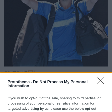
1
25.01.2025, 19:07
Ο Τζόκοβιτς δημοσίευσε τη μαγνητική για να απαντήσει
Protothema -
Do Not Process My Personal
στους... haters - Φωτογραφία
Information
Ο Σέρβος κατηγορήθηκε ότι προσποιήθηκε τον
τραυματία για να αποχωρήσει από τον ημιτελικό του
If you wish to opt-out of the sale, sharing to third parties, or
Asutralian Open και απάντησε με τη δημοσιοποίηση
processing of your personal or sensitive information for
της μαγνητικής τομογραφίας
targeted advertising by us, please use the below opt-out