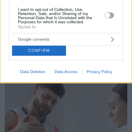
20.12.2024, 11:24
I want to opt-out of Collection, Use,
Κάταγμα περόνης: Ο τραυματισμός του Λεσόρ που
Retention, Sale, and/or Sharing of my
αναστάτωσε τον μπασκετικό κόσμο – Πώς
Personal Data that Is Unrelated with the
Purposes for which it was collected.
αντιμετωπίζεται
Opted In
Οι ειδικοί της Cleveland Clinic παρουσιάζουν τα
βασικά χαρακτηριστικά του τραυματισμού του Γάλλου
Google consents
σέντερ του Παναθηναϊκού, Ματίας Λεσόρ στο
CONFIRM
χθεσινοβραδινό παιχνίδι με τη Μπασκόνια που
προκάλεσε ανατριχίλα
Data Deletion
Data Access
Privacy Policy