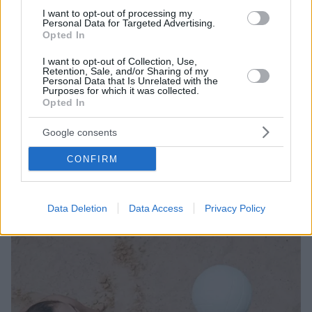
I want to opt-out of processing my
Personal Data for Targeted Advertising.
Opted In
I want to opt-out of Collection, Use,
Retention, Sale, and/or Sharing of my
Personal Data that Is Unrelated with the
Purposes for which it was collected.
06.03.2025, 19:25
Opted In
Το άγνωστο άθλημα που κερδίζει σε δημοφιλία και
απειλεί νύχια και αστραγάλους – Πώς να
Google consents
προστατευθείτε
Ο ποδίατρος Benjamin Bullen εξηγεί τους κινδύνους
CONFIRM
του ρόλερ ντέρμπι και δίνει συμβουλές για την
πρόληψη τραυματισμών
Data Deletion
Data Access
Privacy Policy