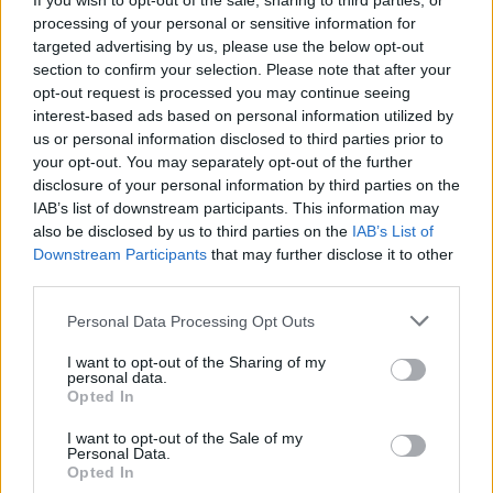
If you wish to opt-out of the sale, sharing to third parties, or
για ερασιτέχνες και επαγγελματίες αθλητές
processing of your personal or sensitive information for
targeted advertising by us, please use the below opt-out
Δείτε τι καλύπτει η ιδιωτική ασφάλιση σε περίπτωση
section to confirm your selection. Please note that after your
τραυματισμού κατά την άθληση, για ερασιτέχνες,
opt-out request is processed you may continue seeing
παιδιά, αλλά και επαγγελματίες αθλητές
interest-based ads based on personal information utilized by
us or personal information disclosed to third parties prior to
your opt-out. You may separately opt-out of the further
disclosure of your personal information by third parties on the
IAB’s list of downstream participants. This information may
also be disclosed by us to third parties on the
IAB’s List of
Downstream Participants
that may further disclose it to other
third parties.
Please note that this website/app uses one or more Google
Personal Data Processing Opt Outs
services and may gather and store information including but
not limited to your visit or usage behaviour. You may click to
I want to opt-out of the Sharing of my
personal data.
grant or deny consent to Google and its third-party tags to
Opted In
use your data for below specified purposes in below Google
consent section.
I want to opt-out of the Sale of my
Personal Data.
Opted In