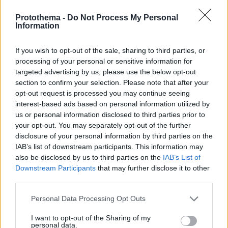
Protothema -
Do Not Process My Personal
Information
If you wish to opt-out of the sale, sharing to third parties, or
processing of your personal or sensitive information for
targeted advertising by us, please use the below opt-out
section to confirm your selection. Please note that after your
opt-out request is processed you may continue seeing
interest-based ads based on personal information utilized by
us or personal information disclosed to third parties prior to
your opt-out. You may separately opt-out of the further
disclosure of your personal information by third parties on the
IAB’s list of downstream participants. This information may
also be disclosed by us to third parties on the
IAB’s List of
Downstream Participants
that may further disclose it to other
third parties.
Please note that this website/app uses one or more Google
Personal Data Processing Opt Outs
2
09.01.2026, 11:23
services and may gather and store information including but
Καταδικάστηκε 57χρονος που πετούσε ψυγεία,
not limited to your visit or usage behaviour. You may click to
I want to opt-out of the Sharing of my
κλιματιστικά και πλυντήρια σε περιοχή της Ασπροβάλτας
personal data.