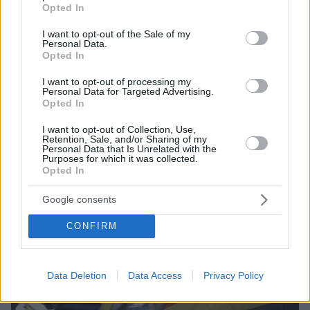
grant or deny consent to Google and its third-party tags to
Opted In
Ο 57χρονος πετούσε παλιές οικιακές συσκευές και
use your data for below specified purposes in below Google
είδη οικιακού εξοπλισμού – Συνελήφθη επ’
consent section.
I want to opt-out of the Sale of my
αυτοφώρω
Personal Data.
Opted In
I want to opt-out of processing my
Personal Data for Targeted Advertising.
Opted In
I want to opt-out of Collection, Use,
Retention, Sale, and/or Sharing of my
Personal Data that Is Unrelated with the
Purposes for which it was collected.
Opted In
Google consents
CONFIRM
Data Deletion
Data Access
Privacy Policy