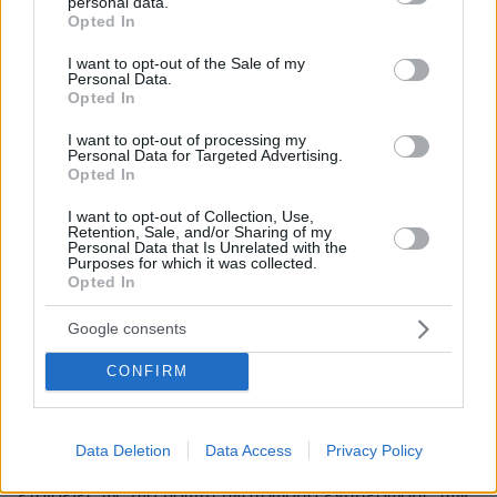
personal data.
grant or deny consent to Google and its third-party tags to
Opted In
use your data for below specified purposes in below Google
consent section.
I want to opt-out of the Sale of my
Personal Data.
Opted In
I want to opt-out of processing my
Personal Data for Targeted Advertising.
Opted In
I want to opt-out of Collection, Use,
Retention, Sale, and/or Sharing of my
Personal Data that Is Unrelated with the
Purposes for which it was collected.
Opted In
Google consents
CONFIRM
19.11.2024, 13:14
Ασφάλιση υγείας: Χρησιμοποιήστε έξυπνα το διαδίκτυο
για να ενημερωθείτε
Data Deletion
Data Access
Privacy Policy
Το διαδίκτυο αξιοποιείται πλέον από τις ασφαλιστικές
εταιρείες ως μια πρώτη πλατόφρμα ενημέρωσης των