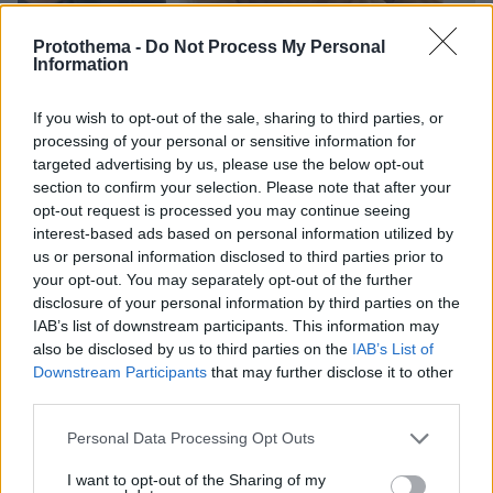
Protothema -
Do Not Process My Personal
Information
If you wish to opt-out of the sale, sharing to third parties, or
processing of your personal or sensitive information for
targeted advertising by us, please use the below opt-out
section to confirm your selection. Please note that after your
19.03.2025, 22:52
opt-out request is processed you may continue seeing
Aσφάλιση ζωής: Πόσες κατηγορίες υπάρχουν – Πώς
interest-based ads based on personal information utilized by
επιλέγουμε το κατάλληλο πρόγραμμα
us or personal information disclosed to third parties prior to
Η επιλογή της κατάλληλης ασφάλισης ζωής
your opt-out. You may separately opt-out of the further
εξαρτάται από τις προσωπικές ανάγκες και
disclosure of your personal information by third parties on the
οικονομικές δυνατότητες του κάθε ασφαλισμένου -
IAB’s list of downstream participants. This information may
Ενημερωθείτε
also be disclosed by us to third parties on the
IAB’s List of
Downstream Participants
that may further disclose it to other
third parties.
Please note that this website/app uses one or more Google
Personal Data Processing Opt Outs
services and may gather and store information including but
not limited to your visit or usage behaviour. You may click to
I want to opt-out of the Sharing of my