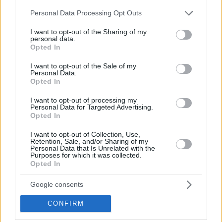
Please note that this website/app uses one or more Google
Personal Data Processing Opt Outs
services and may gather and store information including but
not limited to your visit or usage behaviour. You may click to
I want to opt-out of the Sharing of my
personal data.
grant or deny consent to Google and its third-party tags to
Opted In
use your data for below specified purposes in below Google
consent section.
I want to opt-out of the Sale of my
Personal Data.
Opted In
I want to opt-out of processing my
Personal Data for Targeted Advertising.
Opted In
4
28.08.2019, 07:09
I want to opt-out of Collection, Use,
Retention, Sale, and/or Sharing of my
Υπουργικό για «υπερ-Αρχή» Διαφάνειας, νέα ηγεσία
Personal Data that Is Unrelated with the
Αρείου Πάγου, ανάπτυξη και διπλώματα
Purposes for which it was collected.
Opted In
Σε εξέλιξη στο Μαξίμου η συνεδρίαση - Πρόσωπα-
έκπληξη για την καταπολέμηση της Διαφθοράς
Google consents
αναμένεται να προτείνει ο πρωθυπουργός - Ασθενής
ο υπουργός Μεταφορών Κώστας Καραμανλής,
CONFIRM
αναβάλλεται η συζήτηση για τα διπλώματα