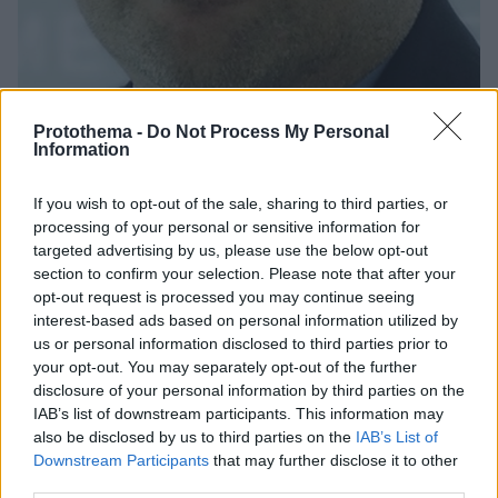
Protothema -
Do Not Process My Personal
Information
6
28.08.2019, 11:18
Νέος επικεφαλής της Εθνικής Αρχής Διαφάνειας ο
If you wish to opt-out of the sale, sharing to third parties, or
Άγγελος Μπίνης
processing of your personal or sensitive information for
targeted advertising by us, please use the below opt-out
Ήταν σύμβουλος στον ΟΟΣΑ
section to confirm your selection. Please note that after your
opt-out request is processed you may continue seeing
interest-based ads based on personal information utilized by
us or personal information disclosed to third parties prior to
your opt-out. You may separately opt-out of the further
disclosure of your personal information by third parties on the
IAB’s list of downstream participants. This information may
also be disclosed by us to third parties on the
IAB’s List of
Downstream Participants
that may further disclose it to other
third parties.