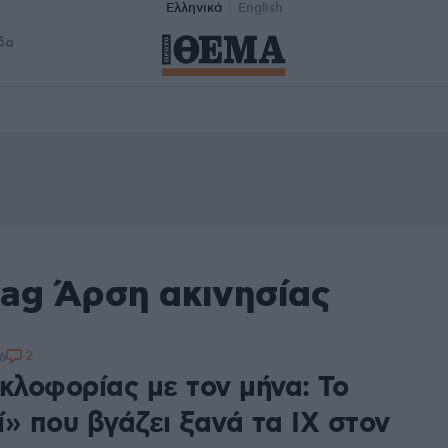
Ελληνικά
English
δα
tag Άρση ακινησίας
2
6
κλοφορίας με τον μήνα: Το
» που βγάζει ξανά τα ΙΧ στον