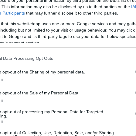
losure of your personal information by third parties on the IAB’s list of
. This information may also be disclosed by us to third parties on the
IA
ορίας με τον μήνα - Τα 10 SOS
Participants
that may further disclose it to other third parties.
ση σε ακινησία, κατάργηση της ανάγκης για νέες
 that this website/app uses one or more Google services and may gath
ι ενεργοποίηση της πλατφόρμας myCAR από 1η
including but not limited to your visit or usage behaviour. You may click 
θε έτους
 to Google and its third-party tags to use your data for below specifi
ogle consent section.
l Data Processing Opt Outs
υμε για τα τέλη κυκλοφορίας με
α, ποια είναι η διαδικασία για
o opt-out of the Sharing of my personal data.
In
ση ακινησίας
o opt-out of the Sale of my Personal Data.
ύθμιση περιλαμβάνεται σε τροπολογία του υπουργείου
In
 που κατατέθηκε στο νομοσχέδιο για την
ρά
to opt-out of processing my Personal Data for Targeted
ing.
In
5
7
o opt-out of Collection, Use, Retention, Sale, and/or Sharing