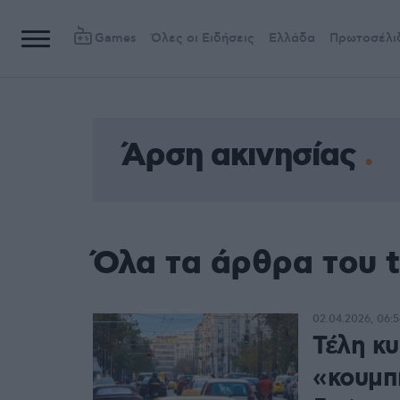
Games
Όλες οι Ειδήσεις
Ελλάδα
Πρωτοσέλι
Άρση ακινησίας
Όλα τα άρθρα του 
02.04.2026, 06:5
Τέλη κυ
«κουμπί