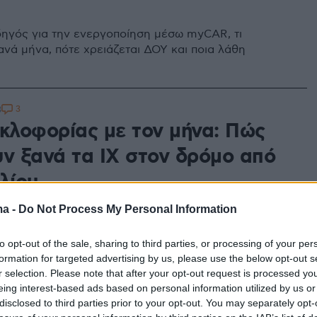
ηγός για την ενεργοποίηση μέσω myCAR, τι
ανά μήνα, πότε χρειάζεται ΔΟΥ και ποια λάθη
3
3
υκλοφορίας με τον μήνα: Πώς
υν ξανά τα ΙΧ στον δρόμο από
λίου
yCAR για άρση ακινησίας - Πόσο πληρώνετε, τι ισχύει
ma -
Do Not Process My Personal Information
ς, ασφάλεια και τα «λάθη» που φέρνουν πρόστιμα
to opt-out of the sale, sharing to third parties, or processing of your per
formation for targeted advertising by us, please use the below opt-out s
4
r selection. Please note that after your opt-out request is processed y
 σημαντικές αλλαγές οι νέες
eing interest-based ads based on personal information utilized by us or
disclosed to third parties prior to your opt-out. You may separately opt-
ς της ΑΑΔΕ για τα τέλη