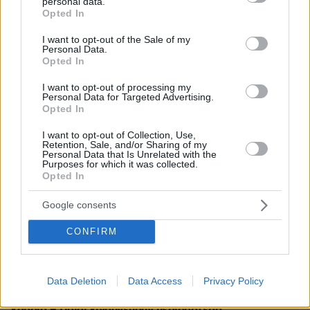
personal data.
grant or deny consent to Google and its third-party tags to
Opted In
use your data for below specified purposes in below Google
consent section.
I want to opt-out of the Sale of my
Personal Data.
Opted In
I want to opt-out of processing my
Personal Data for Targeted Advertising.
Opted In
I want to opt-out of Collection, Use,
Retention, Sale, and/or Sharing of my
Personal Data that Is Unrelated with the
Purposes for which it was collected.
Opted In
Google consents
CONFIRM
Data Deletion
Data Access
Privacy Policy
10.06.2024, 09:15
Τα δημοφιλή ποτά που εκτοξεύουν τον κίνδυνο για την
καρδιά – Ποιοι κινδυνεύουν περισσότερο