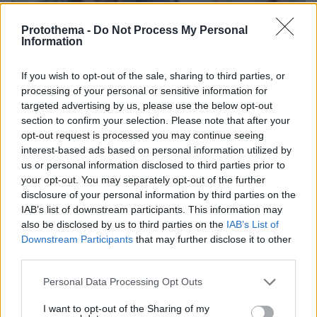
Protothema -
Do Not Process My Personal
Information
If you wish to opt-out of the sale, sharing to third parties, or
processing of your personal or sensitive information for
targeted advertising by us, please use the below opt-out
section to confirm your selection. Please note that after your
opt-out request is processed you may continue seeing
interest-based ads based on personal information utilized by
us or personal information disclosed to third parties prior to
your opt-out. You may separately opt-out of the further
03.11.2024, 10:03
disclosure of your personal information by third parties on the
Αρρυθμίες: Σταματήστε άμεσα την κολπική μαρμαρυγή
IAB’s list of downstream participants. This information may
– Οι πιο αποτελεσματικοί τρόποι
also be disclosed by us to third parties on the
IAB’s List of
Downstream Participants
that may further disclose it to other
Πρακτικές λύσεις για την άμεση αντιμετώπιση και
third parties.
πρόληψη των επεισοδίων στο σπίτι
Please note that this website/app uses one or more Google
Personal Data Processing Opt Outs
services and may gather and store information including but
not limited to your visit or usage behaviour. You may click to
I want to opt-out of the Sharing of my