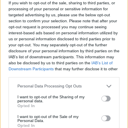
La Liga, Μπαρτσελόνα-Λεβάντε 3-0: Ο Φάτι και οι
If you wish to opt-out of the sale, sharing to third parties, or
Ολλανδοί έφεραν πίσω τα χαμόγελα
processing of your personal or sensitive information for
targeted advertising by us, please use the below opt-out
Οι Ολλανδοί σκόραραν (Ντεπάι, άνοιξε λογαριασμό ο
section to confirm your selection. Please note that after your
Ντε Γιονγκ), ο Φάτι επέστρεψε με γκολ μετά από 10
opt-out request is processed you may continue seeing
μήνες και η Μπαρτσελόνα κυριάρχησε απόλυτα της
interest-based ads based on personal information utilized by
Λεβάντε (3-0) επαναφέροντας τα χαμόγελα στο κοινό
us or personal information disclosed to third parties prior to
του «Καμπ Νόου»
your opt-out. You may separately opt-out of the further
disclosure of your personal information by third parties on the
IAB’s list of downstream participants. This information may
also be disclosed by us to third parties on the
IAB’s List of
Downstream Participants
that may further disclose it to other
third parties.
Please note that this website/app uses one or more Google
Personal Data Processing Opt Outs
services and may gather and store information including but
not limited to your visit or usage behaviour. You may click to
I want to opt-out of the Sharing of my
personal data.
grant or deny consent to Google and its third-party tags to
Opted In
use your data for below specified purposes in below Google
consent section.
I want to opt-out of the Sale of my
Personal Data.
Opted In