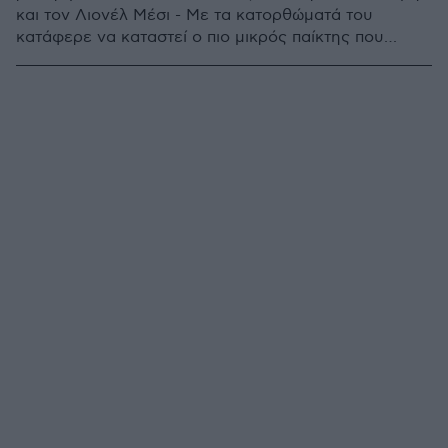
και τον Λιονέλ Μέσι - Με τα κατορθώματά του
κατάφερε να καταστεί ο πιο μικρός παίκτης που
σκοράρει και δίνει ασίστ στο ίδιο ματς στην ιστορία
της La Liga, αλλά και ο νεότερος της Μπαρτσελόνα
που ξεκίνησε ως βασικός στο «Καμπ Νου»