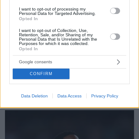
I want to opt-out of processing my
Personal Data for Targeted Advertising.
Opted In
I want to opt-out of Collection, Use,
Retention, Sale, and/or Sharing of my
Personal Data that Is Unrelated with the
Purposes for which it was collected.
Opted In
01.09.2021, 19:57
Google consents
Ανσού Φατί: Πήρε το «10» της φανέλας του Μέσι στην
Μπαρτσελόνα
CONFIRM
Η Μπαρτσελόνα αποφάσισε και έδωσε το νούμερο
«10» που άφησε πίσω του ο Λιονέλ Μέσι, στον Ανσού
Φατί
Data Deletion
Data Access
Privacy Policy