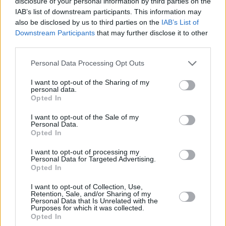
disclosure of your personal information by third parties on the
IAB’s list of downstream participants. This information may
also be disclosed by us to third parties on the
IAB’s List of
Downstream Participants
that may further disclose it to other
third parties.
Please note that this website/app uses one or more Google
Personal Data Processing Opt Outs
24
27.08.2023, 08:32
services and may gather and store information including but
Μάχη με τις φλόγες στην Άνδρο - Η εικόνα από τα
not limited to your visit or usage behaviour. You may click to
I want to opt-out of the Sharing of my
μέτωπα σε Έβρο, Ροδόπη και Πάρνηθα
personal data.
grant or deny consent to Google and its third-party tags to
Opted In
Εναέρια μέσα επιχειρούν από νωρίς το πρωί, άνεμοι
use your data for below specified purposes in below Google
έως 6 μποφόρ πνέουν στο νησί της Άνδρου - Υψηλός
consent section.
I want to opt-out of the Sale of my
ο κίνδυνος πυρκαγιάς σήμερα σε Αττική, Εύβοια,
Personal Data.
Opted In
Βοιωτία, Αργολίδα
I want to opt-out of processing my
Personal Data for Targeted Advertising.
Opted In
I want to opt-out of Collection, Use,
Retention, Sale, and/or Sharing of my
Personal Data that Is Unrelated with the
Purposes for which it was collected.
Opted In