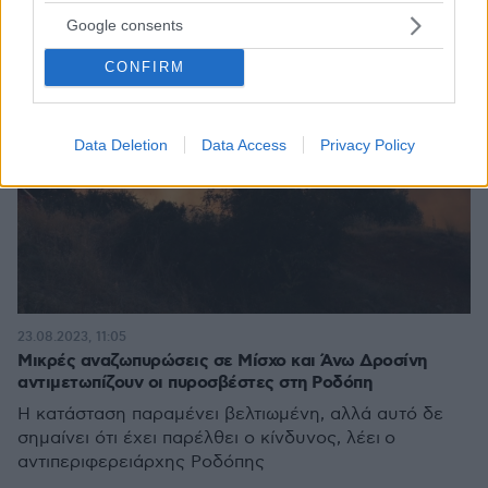
Google consents
CONFIRM
Data Deletion
Data Access
Privacy Policy
23.08.2023, 11:05
Μικρές αναζωπυρώσεις σε Μίσχο και Άνω Δροσίνη
αντιμετωπίζουν οι πυροσβέστες στη Ροδόπη
Η κατάσταση παραμένει βελτιωμένη, αλλά αυτό δε
σημαίνει ότι έχει παρέλθει ο κίνδυνος, λέει ο
αντιπεριφερειάρχης Ροδόπης