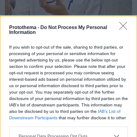
Protothema -
Do Not Process My Personal
08.11.2022, 10:43
Information
Φαρμακείο: Τα σκευάσματα που έχουν αυξημένη ζήτηση
– Πόσο κοστίζουν στην τσέπη μας
If you wish to opt-out of the sale, sharing to third parties, or
Σύμφωνα με τα στοιχεία της εταιρείας IQVIA, το
processing of your personal or sensitive information for
12μηνο Οκτωβρίου 2021-Σεπτεμβρίου 2022 η αγορά
targeted advertising by us, please use the below opt-out
των Μη Συνταγογραφούμενων Φαρμάκων αλλά και
section to confirm your selection. Please note that after your
της κατηγορίας των παραφαρμακευτικών
opt-out request is processed you may continue seeing
διαμορφώθηκε στα 546 εκατ. ευρώ, αυξημένη κατά
interest-based ads based on personal information utilized by
13,5%
us or personal information disclosed to third parties prior to
your opt-out. You may separately opt-out of the further
disclosure of your personal information by third parties on the
IAB’s list of downstream participants. This information may
also be disclosed by us to third parties on the
IAB’s List of
Downstream Participants
that may further disclose it to other
third parties.
Please note that this website/app uses one or more Google
Personal Data Processing Opt Outs