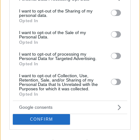
services and may gather and store information including but
not limited to your visit or usage behaviour. You may click to
I want to opt-out of the Sharing of my
personal data.
grant or deny consent to Google and its third-party tags to
Opted In
use your data for below specified purposes in below Google
consent section.
I want to opt-out of the Sale of my
Personal Data.
Opted In
I want to opt-out of processing my
Personal Data for Targeted Advertising.
Opted In
I want to opt-out of Collection, Use,
Retention, Sale, and/or Sharing of my
Personal Data that Is Unrelated with the
Purposes for which it was collected.
25.03.2022, 17:26
Opted In
Υπέρταση: Το ευρείας χρήσης παυσίπονο που ανεβάζει
την πίεση
Google consents
Με αύξηση της αρτηριακής πίεσης του αίματος
CONFIRM
συσχετίζεται η μακροχρόνια χρήση γνωστού
αναλγητικού φαρμάκου σύμφωνα με τα
αποτελέσματα νέας μελέτης - Για ποιο πρόκειται;