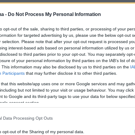
ma -
Do Not Process My Personal Information
6
oup: Ισχυρή η ανάκαμψη της
to opt-out of the sale, sharing to third parties, or processing of your per
νης – Παραμένουν οι κίνδυνοι
formation for targeted advertising by us, please use the below opt-out s
r selection. Please note that after your opt-out request is processed y
τις προβλέψεις της Επιτροπής, εντός του 2022 θα
eing interest-based ads based on personal information utilized by us or
ε σε επίπεδα προ κρίσης, όσον αφορά το ΑΕΠ της
disclosed to third parties prior to your opt-out. You may separately opt-
 Η Επιτροπή παρουσίασε πέντε τομείς πολιτικής στους
losure of your personal information by third parties on the IAB’s list of
δοθεί προτεραιότητα
. This information may also be disclosed by us to third parties on the
IA
Participants
that may further disclose it to other third parties.
 that this website/app uses one or more Google services and may gath
α της Αγγλίας: Η έκρηξη των
including but not limited to your visit or usage behaviour. You may click 
 to Google and its third-party tags to use your data for below specifi
ενέργειας δημιουργεί φόβους
ogle consent section.
νο στην ανάπτυξη και ράλι
l Data Processing Opt Outs
ων
o opt-out of the Sharing of my personal data.