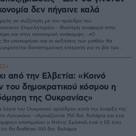
κονομία δεν πήγαινε καλά
γός σε συζήτηση με τον πρόεδρο του
κανικού Επιμελητηρίου - Ιδιαίτερη αναφορά στην
ψήφο και στην οικονομική ανάκαμψη - «Ο
 θα υποχωρήσει και οι αυξήσεις των μισθών θα
υγκροτείται διεπιστημονική επιτροπή για τη βία των
6
ι από την Ελβετία: «Κοινό
ν του δημοκρατικού κόσμου η
δόμηση της Ουκρανίας»
α λόγια του Ουκρανού προέδρου κατά την έναρξη της
ο Λουγκάνο - «Χρειάζονται 750 δισ. δολάρια για ένα
μψης» επισημαίνει ο Ντένις Σμίγκαλ, ενώ η ΕΕ έχει
ότι θα διαθέσει 100 δισ. δολάρια