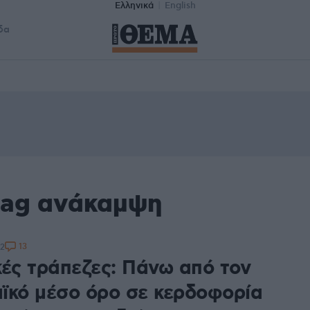
Ελληνικά
English
δα
tag ανάκαμψη
13
22
κές τράπεζες: Πάνω από τον
ϊκό μέσο όρο σε κερδοφορία