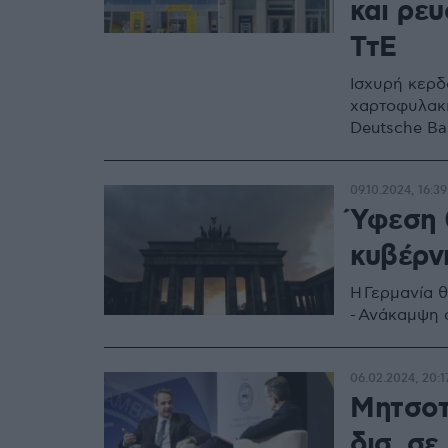
και ρευ
ΤτΕ
Ισχυρή κερδ
χαρτοφυλακί
Deutsche Ban
09.10.2024, 16:39
Ύφεση 
κυβέρν
Η Γερμανία 
- Ανάκαμψη 
06.02.2024, 20:1
Μητσοτά
δισ. σε