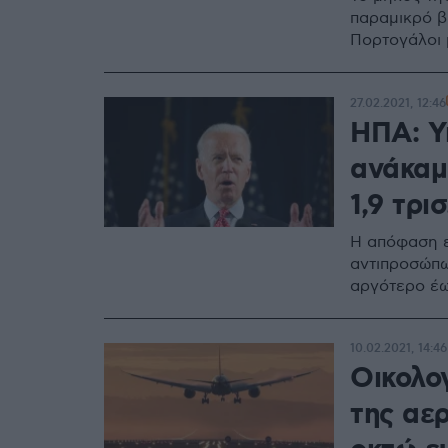
παραμικρό β
Πορτογάλοι 
27.02.2021, 12:46
ΗΠΑ: Υ
ανάκαμ
1,9 τρι
Η απόφαση ε
αντιπροσώπω
αργότερο έω
10.02.2021, 14:46
Οικολο
της αε