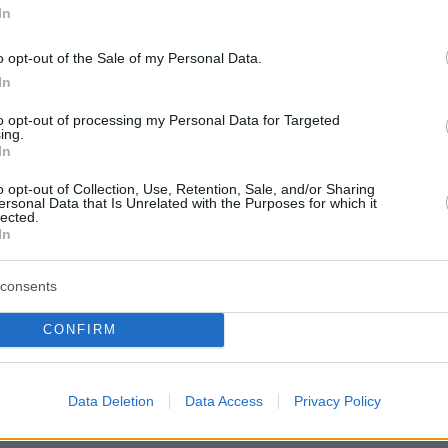
 στις αγορές και προειδοποίηση για απότομη
In
ομόλογα και μετοχές– Τι δείχνουν τα στοιχεία για
ψη της ευρωζώνης
o opt-out of the Sale of my Personal Data.
In
2
to opt-out of processing my Personal Data for Targeted
Και ξαφνικά η Ελλάδα έγινε το
ing.
In
γμα της Ευρώπης»
o opt-out of Collection, Use, Retention, Sale, and/or Sharing
ersonal Data that Is Unrelated with the Purposes for which it
ία άλλη χώρα στην Ευρώπη δεν κατάφερε να τα πάει
lected.
In
έσα στον κορωνοϊό όσο η Ελλάδα», αναφέρεται στο
ημοσίευμα
consents
4
CONFIRM
oup: Πρόοδος στην εφαρμογή
ταρρυθμίσεων στην Ελλάδα
Data Deletion
Data Access
Privacy Policy
ην πανδημία