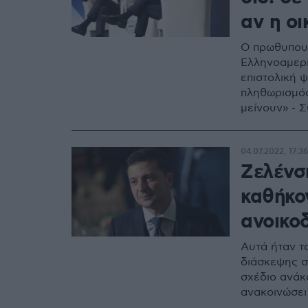
αν η οι
Ο πρωθυπουρ
Ελληνοαμερι
επιστολική 
πληθωρισμός
μείνουν» - Σ
ανηλίκων
04.07.2022, 17:36
Ζελένσκ
καθήκο
ανοικο
Αυτά ήταν τ
διάσκεψης στ
σχέδιο ανάκα
ανακοινώσει 