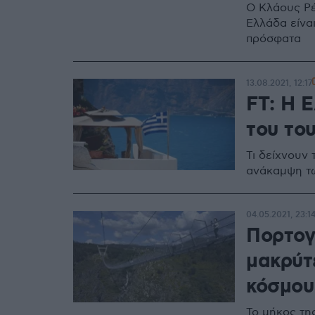
O Κλάους Ρέ
Ελλάδα είνα
πρόσφατα
13.08.2021, 12:17
FT: Η 
του το
Τι δείχνουν 
ανάκαμψη τω
04.05.2021, 23:1
Πορτογα
μακρύτ
κόσμου
Το μήκος της