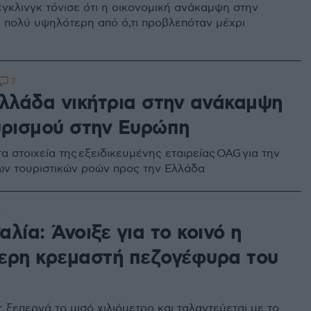
γκλινγκ τόνισε ότι η οικονομική ανάκαμψη στην
ι πολύ υψηλότερη από ό,τι προβλεπόταν μέχρι
7
Ελλάδα νικήτρια στην ανάκαμψη
υρισμού στην Ευρώπη
τα στοιχεία της εξειδικευμένης εταιρείας OAG για την
ν τουριστικών ροών προς την Ελλάδα
4
λία: Άνοιξε για το κοινό η
ερη κρεμαστή πεζογέφυρα του
 ξεπερνά το μισό χιλιόμετρο και ταλαντεύεται με το...