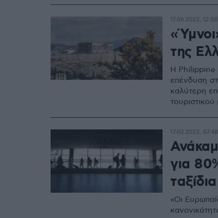
17.06.2022, 12:08
«Ύμνοι
της Ελ
Η Philippine
επένδυση στ
καλύτερη επ
τουριστικού
17.02.2022, 07:4
Ανάκαμ
για 80
ταξίδι
«Οι Ευρωπαί
κανονικότητα