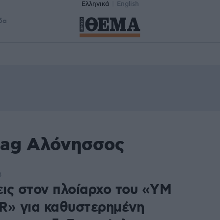
Ελληνικά
English
δα
tag Αλόνησσος
3
ις στον πλοίαρχο του «YM
R» για καθυστερημένη