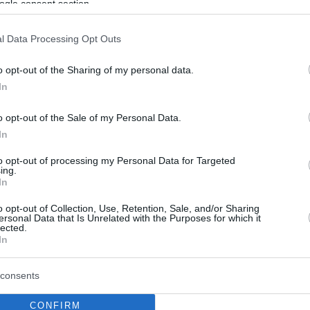
ogle consent section.
αλία στην Αλόνησσο -
ύεται στο νοσοκομείο
l Data Processing Opt Outs
αραμένει στο νοσοκομείο σε καλή κατάσταση, υπό
o opt-out of the Sharing of my personal data.
κή επίβλεψη, μέχρι να βεβαιωθούν οι γιατροί ότι έχει
In
ύγει τον κίνδυνο
o opt-out of the Sale of my Personal Data.
In
to opt-out of processing my Personal Data for Targeted
ing.
In
o opt-out of Collection, Use, Retention, Sale, and/or Sharing
ersonal Data that Is Unrelated with the Purposes for which it
lected.
In
consents
CONFIRM