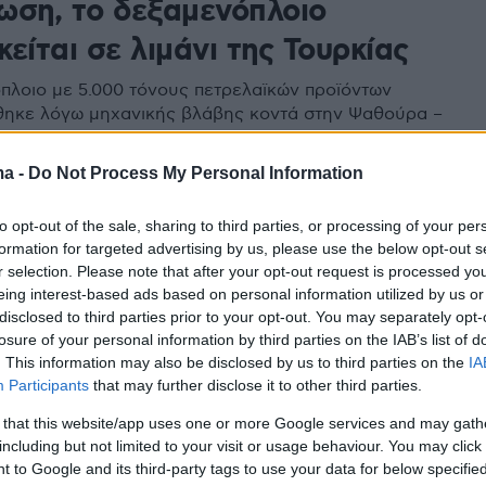
ωση, το δεξαμενόπλοιο
είται σε λιμάνι της Τουρκίας
πλοιο με 5.000 τόνους πετρελαϊκών προϊόντων
θηκε λόγω μηχανικής βλάβης κοντά στην Ψαθούρα –
 ναυαγοσωστικό «Αιγαίον Πέλαγος» ολοκλήρωσε με
 ρυμούλκηση
ma -
Do Not Process My Personal Information
to opt-out of the sale, sharing to third parties, or processing of your per
6
formation for targeted advertising by us, please use the below opt-out s
εστώς έκτακτης ανάγκης λόγω
r selection. Please note that after your opt-out request is processed y
ρίας Τήνος και Αλόννησος
eing interest-based ads based on personal information utilized by us or
disclosed to third parties prior to your opt-out. You may separately opt-
losure of your personal information by third parties on the IAB’s list of
ι για ακόμη τρεις μήνες το αντίστοιχο καθεστώς στο
. This information may also be disclosed by us to third parties on the
IA
ης Λευκάδας
Participants
that may further disclose it to other third parties.
 that this website/app uses one or more Google services and may gath
19
including but not limited to your visit or usage behaviour. You may click 
άγκωσε ηλικιωμένη τουρίστρια
 to Google and its third-party tags to use your data for below specifi